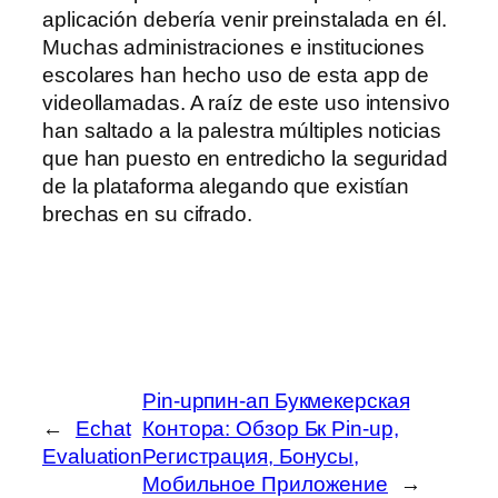
aplicación debería venir preinstalada en él.
Muchas administraciones e instituciones
escolares han hecho uso de esta app de
videollamadas. A raíz de este uso intensivo
han saltado a la palestra múltiples noticias
que han puesto en entredicho la seguridad
de la plataforma alegando que existían
brechas en su cifrado.
Pin-upпин-ап Букмекерская
←
Echat
Контора: Обзор Бк Pin-up,
Evaluation
Регистрация, Бонусы,
Мобильное Приложение
→