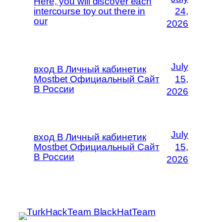
Here, you will discover each
intercourse toy out there in
24,
our
2026
July
вход В Личный кабинетик
Mostbet Официальный Сайт
15,
В России
2026
July
вход В Личный кабинетик
Mostbet Официальный Сайт
15,
В России
2026