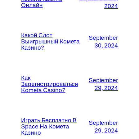
Онлайн
2024
Какой Слот
September
Выигрышный Комета
30, 2024
Казино?
Как
September
Зарегистрироваться
29, 2024
Kometa Casino?
Играть Бесплатно В
September
Space На Комета
29, 2024
Казино