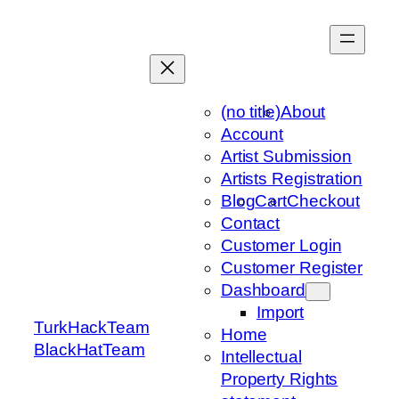
Skip
to
content
(no title)
About
Account
Artist Submission
Artists Registration
Blog
Cart
Checkout
Contact
Customer Login
Customer Register
Dashboard
Import
TurkHackTeam
Home
BlackHatTeam
Intellectual
Property Rights