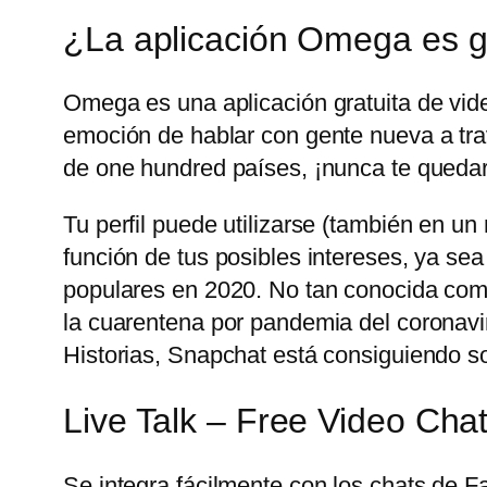
¿La aplicación Omega es g
Omega es una aplicación gratuita de vid
emoción de hablar con gente nueva a trav
de one hundred países, ¡nunca te quedar
Tu perfil puede utilizarse (también en u
función de tus posibles intereses, ya sea
populares en 2020. No tan conocida com
la cuarentena por pandemia del coronavir
Historias, Snapchat está consiguiendo sobr
Live Talk – Free Video Cha
Se integra fácilmente con los chats de