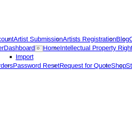
count
Artist Submission
Artists Registration
Blog
C
er
Dashboard
Home
Intellectual Property Rig
Import
ders
Password Reset
Request for Quote
Shop
St