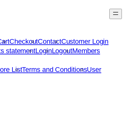
art
Checkout
Contact
Customer Login
hts statement
Login
Logout
Members
ore List
Terms and Conditions
User