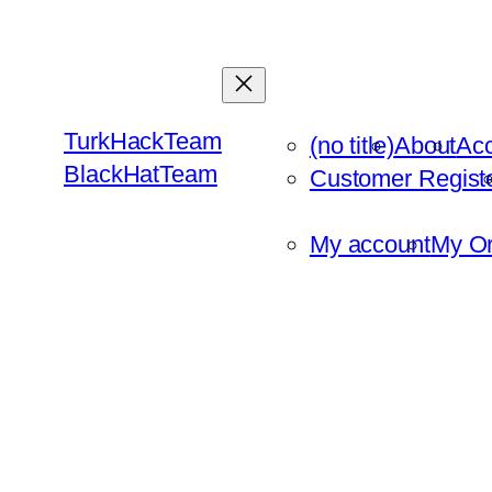
Skip
to
content
TurkHackTeam
(no title)
About
Ac
BlackHatTeam
Customer Regist
My account
My Or