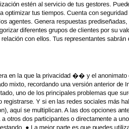
ización estén al servicio de tus gestores. Pue
ra optimizar tus tiempos. Cuenta con seguridad 
los agentes. Genera respuestas prediseñadas, ti
rizar diferentes grupos de clientes por su val
 relación con ellos. Tus representantes sabrán
era en la que la privacidad �� y el anonimato
gado mixto, recordando una versión anterior de In
ado, uno de los principales problemas que sur
o registrarse. Y si en las redes sociales más ha
n), aquí se multiplican. A las dos opciones ant
 a otros dos participantes o directamente a un
testando. ● La mejor parte es que puedes utiliz