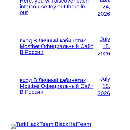
Here, you will discover each
intercourse toy out there in
24,
our
2026
July
вход В Личный кабинетик
Mostbet Официальный Сайт
15,
В России
2026
July
вход В Личный кабинетик
Mostbet Официальный Сайт
15,
В России
2026