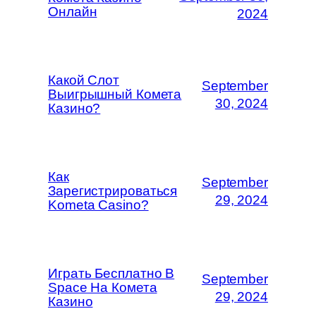
Онлайн
2024
Какой Слот
September
Выигрышный Комета
30, 2024
Казино?
Как
September
Зарегистрироваться
29, 2024
Kometa Casino?
Играть Бесплатно В
September
Space На Комета
29, 2024
Казино