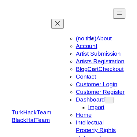
Skip
to
content
(no title)
About
Account
Artist Submission
Artists Registration
Blog
Cart
Checkout
Contact
Customer Login
Customer Register
Dashboard
Import
TurkHackTeam
Home
BlackHatTeam
Intellectual
Property Rights