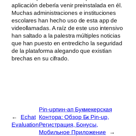
aplicación debería venir preinstalada en él.
Muchas administraciones e instituciones
escolares han hecho uso de esta app de
videollamadas. A raíz de este uso intensivo
han saltado a la palestra múltiples noticias
que han puesto en entredicho la seguridad
de la plataforma alegando que existían
brechas en su cifrado.
Pin-upпин-ап Букмекерская
←
Echat
Контора: Обзор Бк Pin-up,
Evaluation
Регистрация, Бонусы,
Мобильное Приложение
→