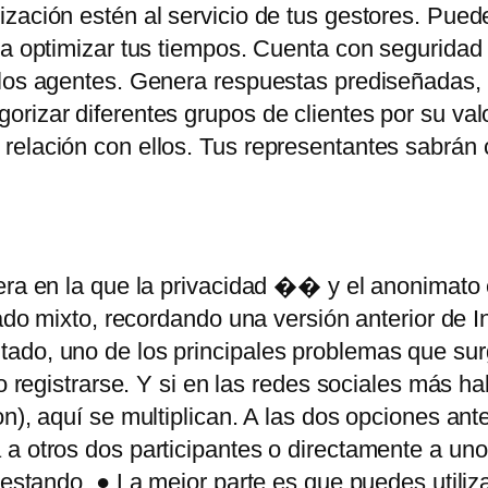
ización estén al servicio de tus gestores. Pue
ra optimizar tus tiempos. Cuenta con seguridad 
los agentes. Genera respuestas prediseñadas, ti
rizar diferentes grupos de clientes por su val
 relación con ellos. Tus representantes sabrán
era en la que la privacidad �� y el anonimato
gado mixto, recordando una versión anterior de In
ado, uno de los principales problemas que sur
o registrarse. Y si en las redes sociales más ha
n), aquí se multiplican. A las dos opciones ant
 a otros dos participantes o directamente a un
testando. ● La mejor parte es que puedes utiliz