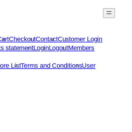
art
Checkout
Contact
Customer Login
hts statement
Login
Logout
Members
ore List
Terms and Conditions
User