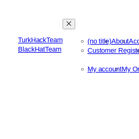
Skip
to
content
TurkHackTeam
(no title)
About
Ac
BlackHatTeam
Customer Regist
My account
My Or