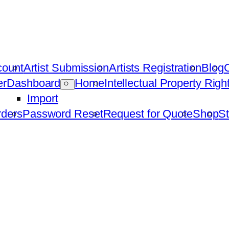
count
Artist Submission
Artists Registration
Blog
C
er
Dashboard
Home
Intellectual Property Rig
Import
ders
Password Reset
Request for Quote
Shop
St