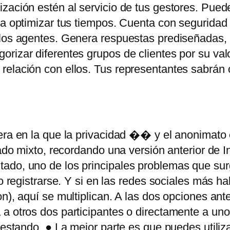
ización estén al servicio de tus gestores. Pue
ra optimizar tus tiempos. Cuenta con seguridad 
los agentes. Genera respuestas prediseñadas, ti
rizar diferentes grupos de clientes por su val
 relación con ellos. Tus representantes sabrán
era en la que la privacidad �� y el anonimato
gado mixto, recordando una versión anterior de In
ado, uno de los principales problemas que sur
o registrarse. Y si en las redes sociales más ha
n), aquí se multiplican. A las dos opciones ant
 a otros dos participantes o directamente a un
testando. ● La mejor parte es que puedes utiliz