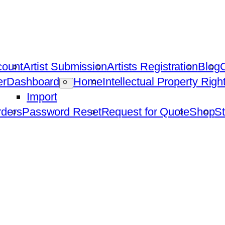
count
Artist Submission
Artists Registration
Blog
C
er
Dashboard
Home
Intellectual Property Rig
Import
ders
Password Reset
Request for Quote
Shop
St