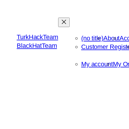
Skip
to
content
TurkHackTeam
(no title)
About
Ac
BlackHatTeam
Customer Regist
My account
My Or