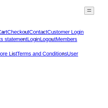
art
Checkout
Contact
Customer Login
hts statement
Login
Logout
Members
ore List
Terms and Conditions
User