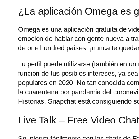
¿La aplicación Omega es g
Omega es una aplicación gratuita de vid
emoción de hablar con gente nueva a trav
de one hundred países, ¡nunca te quedar
Tu perfil puede utilizarse (también en u
función de tus posibles intereses, ya sea
populares en 2020. No tan conocida com
la cuarentena por pandemia del coronavir
Historias, Snapchat está consiguiendo sobr
Live Talk – Free Video Cha
Se integra fácilmente con los chats de