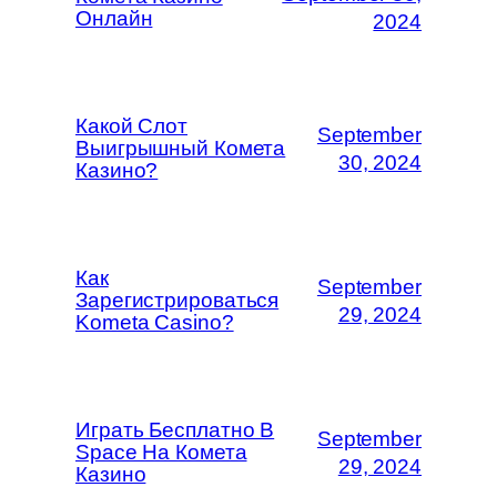
Онлайн
2024
Какой Слот
September
Выигрышный Комета
30, 2024
Казино?
Как
September
Зарегистрироваться
29, 2024
Kometa Casino?
Играть Бесплатно В
September
Space На Комета
29, 2024
Казино