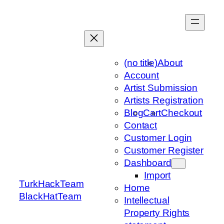
Skip
to
content
(no title)
About
Account
Artist Submission
Artists Registration
Blog
Cart
Checkout
Contact
Customer Login
Customer Register
Dashboard
Import
TurkHackTeam
Home
BlackHatTeam
Intellectual
Property Rights