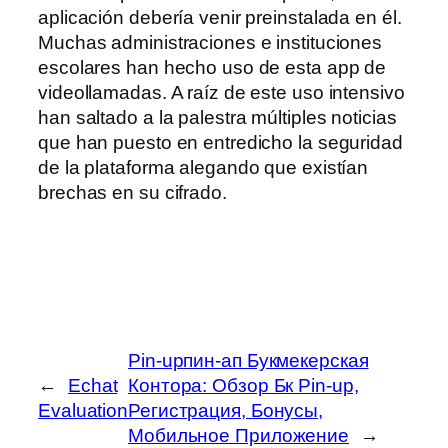
aplicación debería venir preinstalada en él.
Muchas administraciones e instituciones
escolares han hecho uso de esta app de
videollamadas. A raíz de este uso intensivo
han saltado a la palestra múltiples noticias
que han puesto en entredicho la seguridad
de la plataforma alegando que existían
brechas en su cifrado.
Pin-upпин-ап Букмекерская
←
Echat
Контора: Обзор Бк Pin-up,
Evaluation
Регистрация, Бонусы,
Мобильное Приложение
→