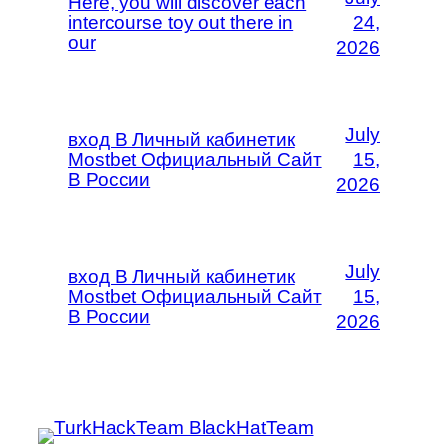
Here, you will discover each
intercourse toy out there in
24,
our
2026
July
вход В Личный кабинетик
Mostbet Официальный Сайт
15,
В России
2026
July
вход В Личный кабинетик
Mostbet Официальный Сайт
15,
В России
2026