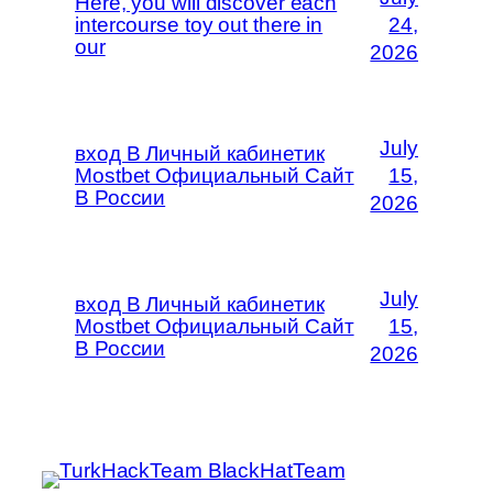
Here, you will discover each
intercourse toy out there in
24,
our
2026
July
вход В Личный кабинетик
Mostbet Официальный Сайт
15,
В России
2026
July
вход В Личный кабинетик
Mostbet Официальный Сайт
15,
В России
2026