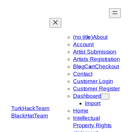
Skip
to
content
(no title)
About
Account
Artist Submission
Artists Registration
Blog
Cart
Checkout
Contact
Customer Login
Customer Register
Dashboard
Import
TurkHackTeam
Home
BlackHatTeam
Intellectual
Property Rights