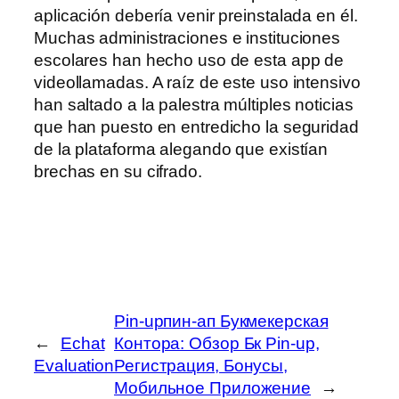
aplicación debería venir preinstalada en él.
Muchas administraciones e instituciones
escolares han hecho uso de esta app de
videollamadas. A raíz de este uso intensivo
han saltado a la palestra múltiples noticias
que han puesto en entredicho la seguridad
de la plataforma alegando que existían
brechas en su cifrado.
Pin-upпин-ап Букмекерская
←
Echat
Контора: Обзор Бк Pin-up,
Evaluation
Регистрация, Бонусы,
Мобильное Приложение
→