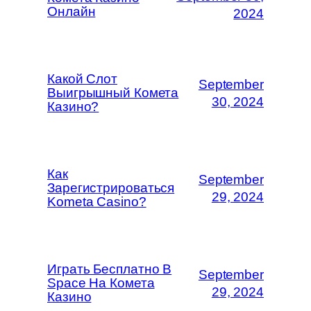
Онлайн
2024
Какой Слот
September
Выигрышный Комета
30, 2024
Казино?
Как
September
Зарегистрироваться
29, 2024
Kometa Casino?
Играть Бесплатно В
September
Space На Комета
29, 2024
Казино