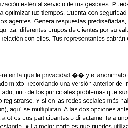
ización estén al servicio de tus gestores. Pue
ra optimizar tus tiempos. Cuenta con seguridad 
los agentes. Genera respuestas prediseñadas, ti
rizar diferentes grupos de clientes por su val
 relación con ellos. Tus representantes sabrán
era en la que la privacidad �� y el anonimato
gado mixto, recordando una versión anterior de In
ado, uno de los principales problemas que sur
o registrarse. Y si en las redes sociales más ha
n), aquí se multiplican. A las dos opciones ant
 a otros dos participantes o directamente a un
testando. ● La mejor parte es que puedes utiliz