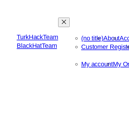
Skip
to
content
TurkHackTeam
(no title)
About
Ac
BlackHatTeam
Customer Regist
My account
My Or