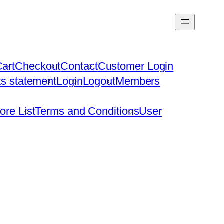
art
Checkout
Contact
Customer Login
hts statement
Login
Logout
Members
ore List
Terms and Conditions
User