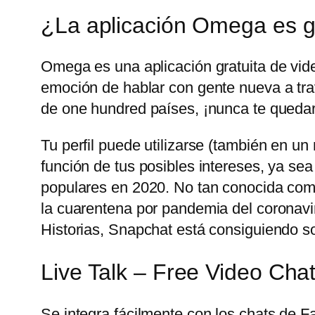
¿La aplicación Omega es g
Omega es una aplicación gratuita de vid
emoción de hablar con gente nueva a trav
de one hundred países, ¡nunca te quedar
Tu perfil puede utilizarse (también en u
función de tus posibles intereses, ya sea
populares en 2020. No tan conocida com
la cuarentena por pandemia del coronavir
Historias, Snapchat está consiguiendo sobr
Live Talk – Free Video Cha
Se integra fácilmente con los chats de