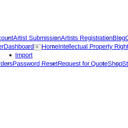
count
Artist Submission
Artists Registration
Blog
C
er
Dashboard
Home
Intellectual Property Rig
Import
ders
Password Reset
Request for Quote
Shop
St