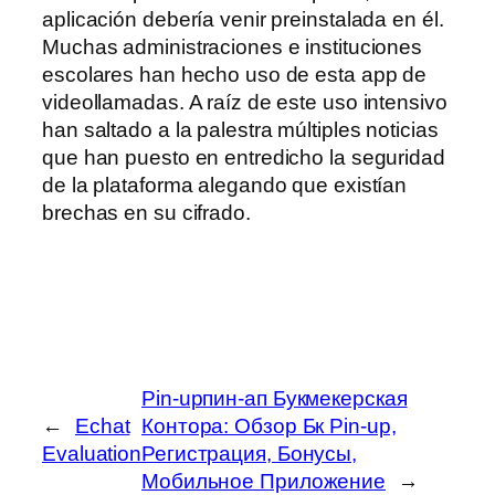
aplicación debería venir preinstalada en él.
Muchas administraciones e instituciones
escolares han hecho uso de esta app de
videollamadas. A raíz de este uso intensivo
han saltado a la palestra múltiples noticias
que han puesto en entredicho la seguridad
de la plataforma alegando que existían
brechas en su cifrado.
Pin-upпин-ап Букмекерская
←
Echat
Контора: Обзор Бк Pin-up,
Evaluation
Регистрация, Бонусы,
Мобильное Приложение
→