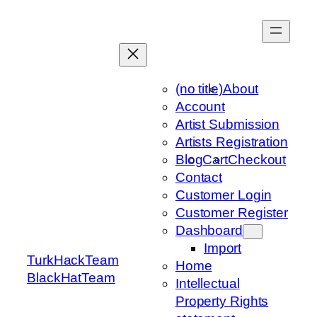
Skip
to
content
(no title)
About
Account
Artist Submission
Artists Registration
Blog
Cart
Checkout
Contact
Customer Login
Customer Register
Dashboard
Import
TurkHackTeam
Home
BlackHatTeam
Intellectual
Property Rights