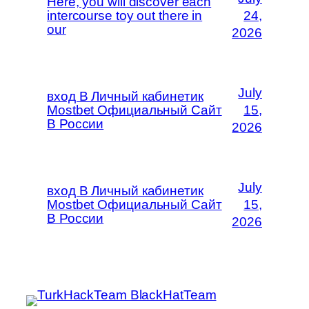
Here, you will discover each
intercourse toy out there in
24,
our
2026
July
вход В Личный кабинетик
Mostbet Официальный Сайт
15,
В России
2026
July
вход В Личный кабинетик
Mostbet Официальный Сайт
15,
В России
2026