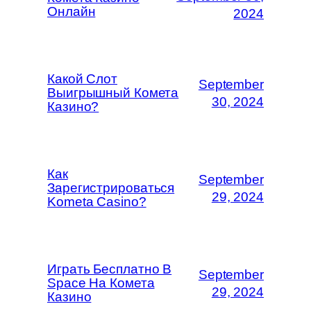
Онлайн
2024
Какой Слот
September
Выигрышный Комета
30, 2024
Казино?
Как
September
Зарегистрироваться
29, 2024
Kometa Casino?
Играть Бесплатно В
September
Space На Комета
29, 2024
Казино