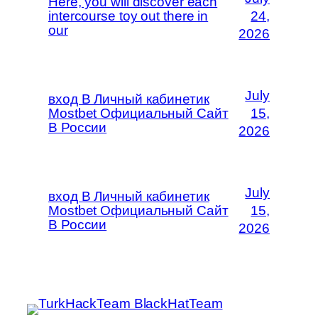
Here, you will discover each
intercourse toy out there in
24,
our
2026
July
вход В Личный кабинетик
Mostbet Официальный Сайт
15,
В России
2026
July
вход В Личный кабинетик
Mostbet Официальный Сайт
15,
В России
2026