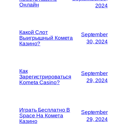
Онлайн
2024
Какой Слот
September
Выигрышный Комета
30, 2024
Казино?
Как
September
Зарегистрироваться
29, 2024
Kometa Casino?
Играть Бесплатно В
September
Space На Комета
29, 2024
Казино