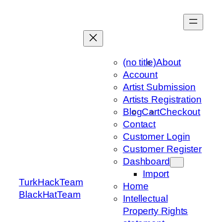
Skip
to
content
(no title)
About
Account
Artist Submission
Artists Registration
Blog
Cart
Checkout
Contact
Customer Login
Customer Register
Dashboard
Import
TurkHackTeam
Home
BlackHatTeam
Intellectual
Property Rights