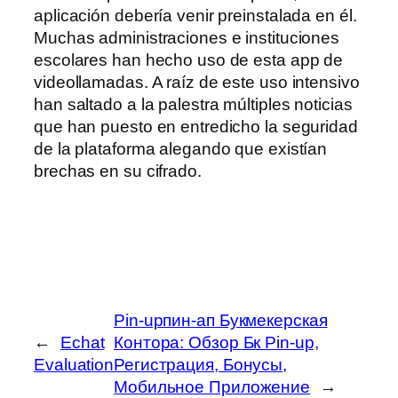
aplicación debería venir preinstalada en él.
Muchas administraciones e instituciones
escolares han hecho uso de esta app de
videollamadas. A raíz de este uso intensivo
han saltado a la palestra múltiples noticias
que han puesto en entredicho la seguridad
de la plataforma alegando que existían
brechas en su cifrado.
Pin-upпин-ап Букмекерская
←
Echat
Контора: Обзор Бк Pin-up,
Evaluation
Регистрация, Бонусы,
Мобильное Приложение
→