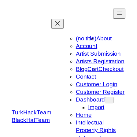
Skip
to
content
(no title)
About
Account
Artist Submission
Artists Registration
Blog
Cart
Checkout
Contact
Customer Login
Customer Register
Dashboard
Import
TurkHackTeam
Home
BlackHatTeam
Intellectual
Property Rights