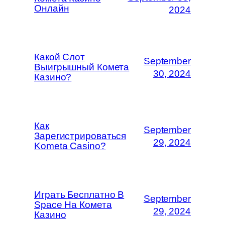
Онлайн
2024
Какой Слот
September
Выигрышный Комета
30, 2024
Казино?
Как
September
Зарегистрироваться
29, 2024
Kometa Casino?
Играть Бесплатно В
September
Space На Комета
29, 2024
Казино