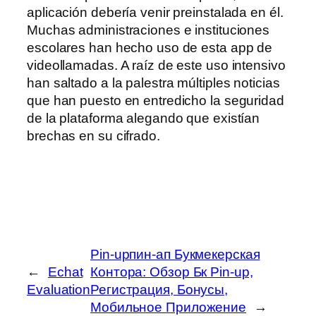
aplicación debería venir preinstalada en él.
Muchas administraciones e instituciones
escolares han hecho uso de esta app de
videollamadas. A raíz de este uso intensivo
han saltado a la palestra múltiples noticias
que han puesto en entredicho la seguridad
de la plataforma alegando que existían
brechas en su cifrado.
Pin-upпин-ап Букмекерская
←
Echat
Контора: Обзор Бк Pin-up,
Evaluation
Регистрация, Бонусы,
Мобильное Приложение
→