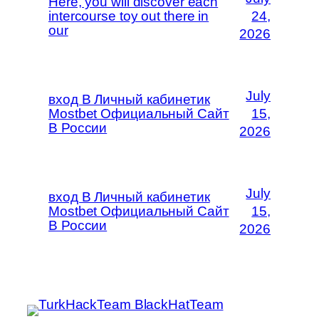
Here, you will discover each
intercourse toy out there in
24,
our
2026
July
вход В Личный кабинетик
Mostbet Официальный Сайт
15,
В России
2026
July
вход В Личный кабинетик
Mostbet Официальный Сайт
15,
В России
2026