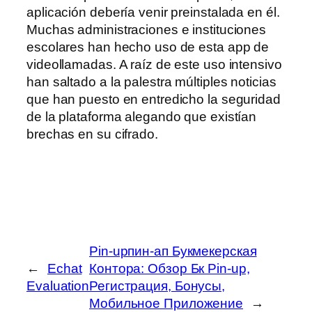
aplicación debería venir preinstalada en él.
Muchas administraciones e instituciones
escolares han hecho uso de esta app de
videollamadas. A raíz de este uso intensivo
han saltado a la palestra múltiples noticias
que han puesto en entredicho la seguridad
de la plataforma alegando que existían
brechas en su cifrado.
Pin-upпин-ап Букмекерская
←
Echat
Контора: Обзор Бк Pin-up,
Evaluation
Регистрация, Бонусы,
Мобильное Приложение
→