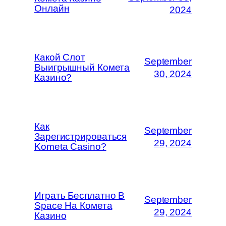
Онлайн
2024
Какой Слот
September
Выигрышный Комета
30, 2024
Казино?
Как
September
Зарегистрироваться
29, 2024
Kometa Casino?
Играть Бесплатно В
September
Space На Комета
29, 2024
Казино