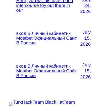
Here, you will discover each
intercourse toy out there in
24,
our
2026
July
вход В Личный кабинетик
Mostbet Официальный Сайт
15,
В России
2026
July
вход В Личный кабинетик
Mostbet Официальный Сайт
15,
В России
2026