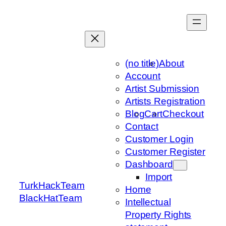
Skip
to
content
(no title)
About
Account
Artist Submission
Artists Registration
Blog
Cart
Checkout
Contact
Customer Login
Customer Register
Dashboard
Import
TurkHackTeam
Home
BlackHatTeam
Intellectual
Property Rights