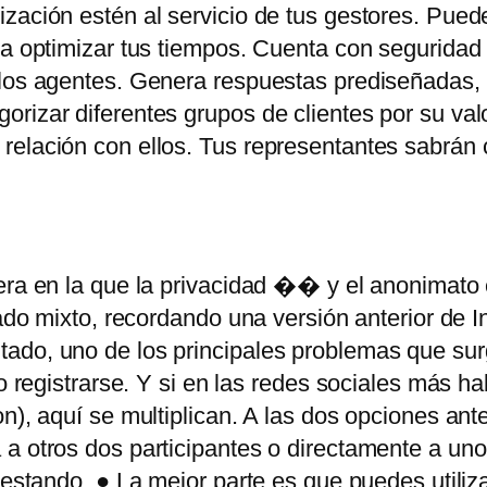
ización estén al servicio de tus gestores. Pue
ra optimizar tus tiempos. Cuenta con seguridad 
los agentes. Genera respuestas prediseñadas, ti
rizar diferentes grupos de clientes por su val
 relación con ellos. Tus representantes sabrán
era en la que la privacidad �� y el anonimato
gado mixto, recordando una versión anterior de In
ado, uno de los principales problemas que sur
o registrarse. Y si en las redes sociales más ha
n), aquí se multiplican. A las dos opciones ant
 a otros dos participantes o directamente a un
testando. ● La mejor parte es que puedes utiliz