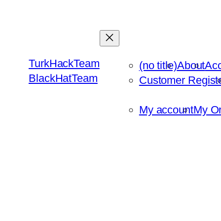
Skip
to
content
TurkHackTeam
(no title)
About
Ac
BlackHatTeam
Customer Regist
My account
My Or