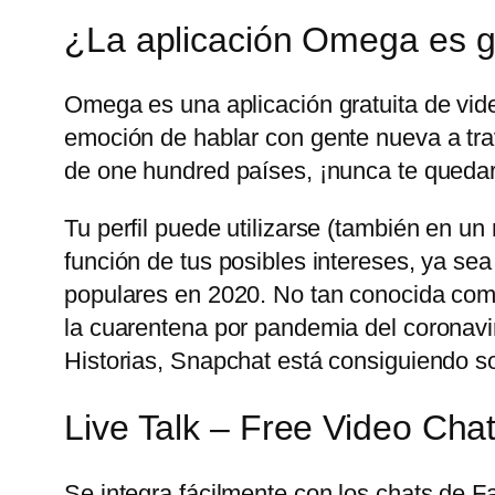
¿La aplicación Omega es g
Omega es una aplicación gratuita de vid
emoción de hablar con gente nueva a trav
de one hundred países, ¡nunca te quedar
Tu perfil puede utilizarse (también en u
función de tus posibles intereses, ya sea
populares en 2020. No tan conocida com
la cuarentena por pandemia del coronavir
Historias, Snapchat está consiguiendo sobr
Live Talk – Free Video Cha
Se integra fácilmente con los chats de