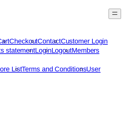
art
Checkout
Contact
Customer Login
hts statement
Login
Logout
Members
ore List
Terms and Conditions
User