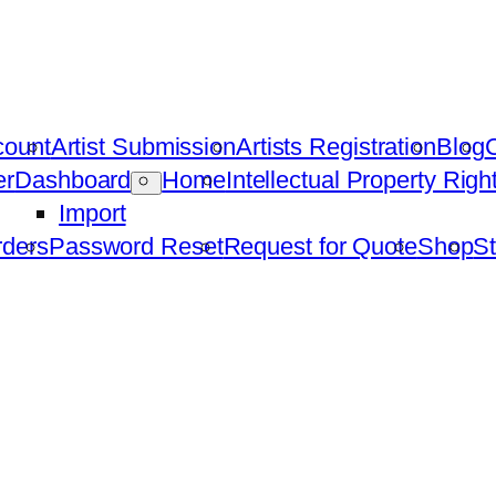
count
Artist Submission
Artists Registration
Blog
C
er
Dashboard
Home
Intellectual Property Rig
Import
ders
Password Reset
Request for Quote
Shop
St