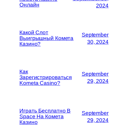
Онлайн
2024
Какой Слот
September
Выигрышный Комета
30, 2024
Казино?
Как
September
Зарегистрироваться
29, 2024
Kometa Casino?
Играть Бесплатно В
September
Space На Комета
29, 2024
Казино