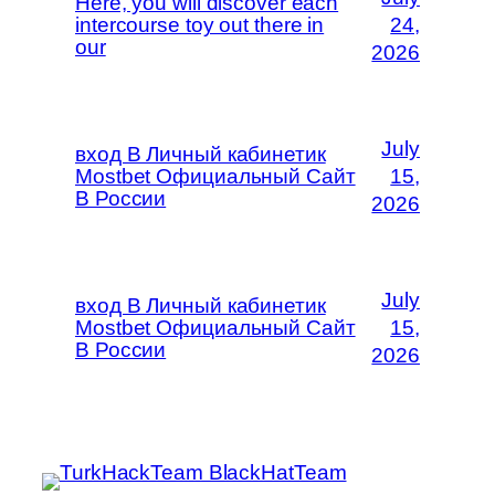
Here, you will discover each
intercourse toy out there in
24,
our
2026
July
вход В Личный кабинетик
Mostbet Официальный Сайт
15,
В России
2026
July
вход В Личный кабинетик
Mostbet Официальный Сайт
15,
В России
2026