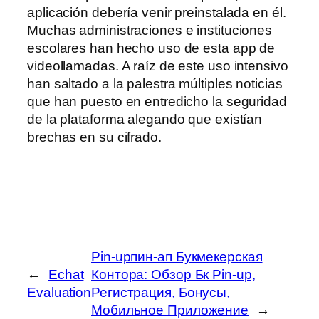
aplicación debería venir preinstalada en él.
Muchas administraciones e instituciones
escolares han hecho uso de esta app de
videollamadas. A raíz de este uso intensivo
han saltado a la palestra múltiples noticias
que han puesto en entredicho la seguridad
de la plataforma alegando que existían
brechas en su cifrado.
Pin-upпин-ап Букмекерская
←
Echat
Контора: Обзор Бк Pin-up,
Evaluation
Регистрация, Бонусы,
Мобильное Приложение
→