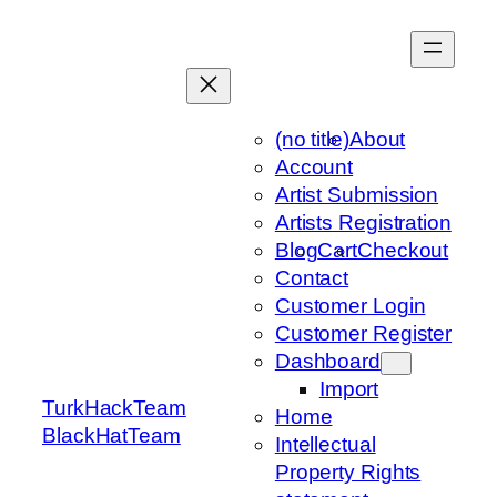
Skip
to
content
(no title)
About
Account
Artist Submission
Artists Registration
Blog
Cart
Checkout
Contact
Customer Login
Customer Register
Dashboard
Import
TurkHackTeam
Home
BlackHatTeam
Intellectual
Property Rights