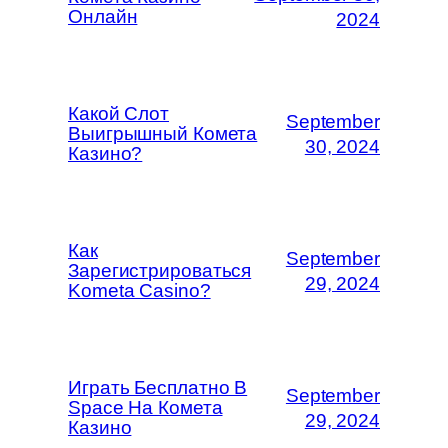
Онлайн
2024
Какой Слот
September
Выигрышный Комета
30, 2024
Казино?
Как
September
Зарегистрироваться
29, 2024
Kometa Casino?
Играть Бесплатно В
September
Space На Комета
29, 2024
Казино