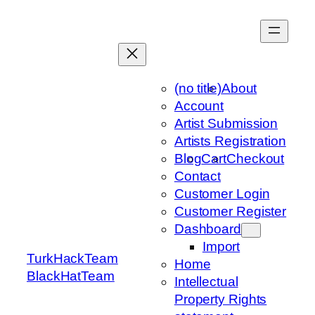
Skip
to
content
(no title)
About
Account
Artist Submission
Artists Registration
Blog
Cart
Checkout
Contact
Customer Login
Customer Register
Dashboard
Import
TurkHackTeam
Home
BlackHatTeam
Intellectual
Property Rights