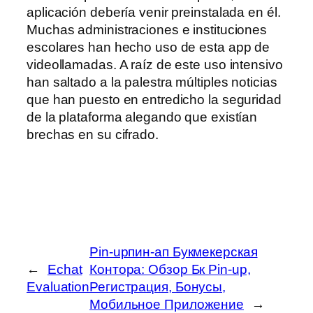
aplicación debería venir preinstalada en él.
Muchas administraciones e instituciones
escolares han hecho uso de esta app de
videollamadas. A raíz de este uso intensivo
han saltado a la palestra múltiples noticias
que han puesto en entredicho la seguridad
de la plataforma alegando que existían
brechas en su cifrado.
Pin-upпин-ап Букмекерская
←
Echat
Контора: Обзор Бк Pin-up,
Evaluation
Регистрация, Бонусы,
Мобильное Приложение
→