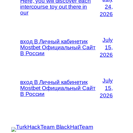
Here, you will discover each
intercourse toy out there in
24,
our
2026
July
вход В Личный кабинетик
Mostbet Официальный Сайт
15,
В России
2026
July
вход В Личный кабинетик
Mostbet Официальный Сайт
15,
В России
2026