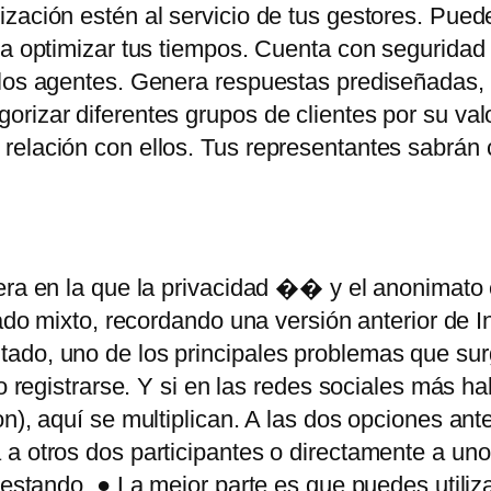
ización estén al servicio de tus gestores. Pue
ra optimizar tus tiempos. Cuenta con seguridad 
los agentes. Genera respuestas prediseñadas, ti
rizar diferentes grupos de clientes por su val
 relación con ellos. Tus representantes sabrán
era en la que la privacidad �� y el anonimato
gado mixto, recordando una versión anterior de In
ado, uno de los principales problemas que sur
o registrarse. Y si en las redes sociales más ha
n), aquí se multiplican. A las dos opciones ant
 a otros dos participantes o directamente a un
testando. ● La mejor parte es que puedes utiliz