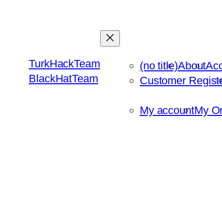
Skip
to
content
TurkHackTeam
(no title)
About
Ac
BlackHatTeam
Customer Regist
My account
My Or