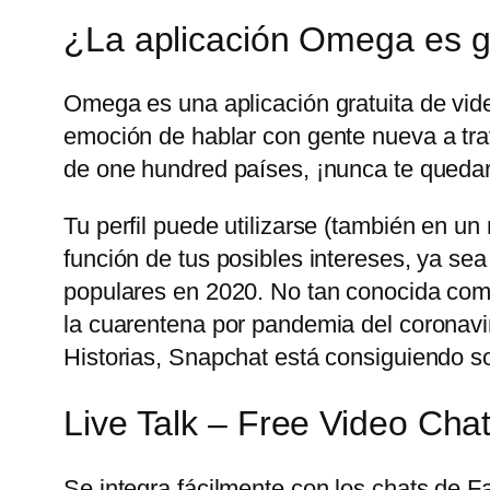
¿La aplicación Omega es g
Omega es una aplicación gratuita de vid
emoción de hablar con gente nueva a trav
de one hundred países, ¡nunca te quedar
Tu perfil puede utilizarse (también en u
función de tus posibles intereses, ya sea
populares en 2020. No tan conocida com
la cuarentena por pandemia del coronavir
Historias, Snapchat está consiguiendo sobr
Live Talk – Free Video Cha
Se integra fácilmente con los chats de