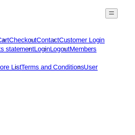
art
Checkout
Contact
Customer Login
hts statement
Login
Logout
Members
ore List
Terms and Conditions
User