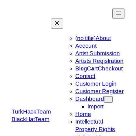
Skip
to
content
(no title)
About
Account
Artist Submission
Artists Registration
Blog
Cart
Checkout
Contact
Customer Login
Customer Register
Dashboard
Import
TurkHackTeam
Home
BlackHatTeam
Intellectual
Property Rights