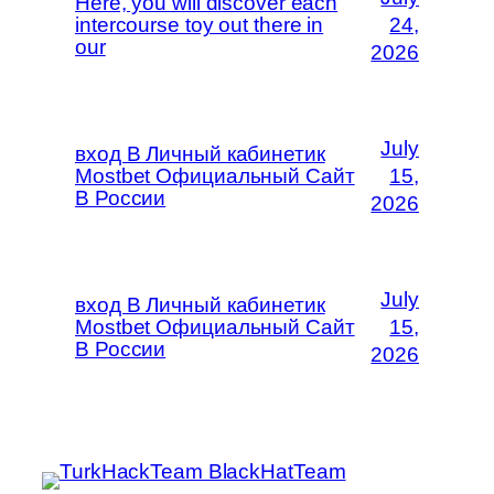
Here, you will discover each
intercourse toy out there in
24,
our
2026
July
вход В Личный кабинетик
Mostbet Официальный Сайт
15,
В России
2026
July
вход В Личный кабинетик
Mostbet Официальный Сайт
15,
В России
2026