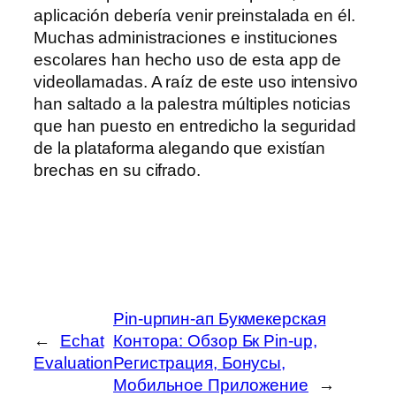
aplicación debería venir preinstalada en él.
Muchas administraciones e instituciones
escolares han hecho uso de esta app de
videollamadas. A raíz de este uso intensivo
han saltado a la palestra múltiples noticias
que han puesto en entredicho la seguridad
de la plataforma alegando que existían
brechas en su cifrado.
Pin-upпин-ап Букмекерская
←
Echat
Контора: Обзор Бк Pin-up,
Evaluation
Регистрация, Бонусы,
Мобильное Приложение
→