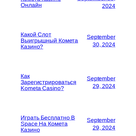
Онлайн
2024
Какой Слот
September
Выигрышный Комета
30, 2024
Казино?
Как
September
Зарегистрироваться
29, 2024
Kometa Casino?
Играть Бесплатно В
September
Space На Комета
29, 2024
Казино