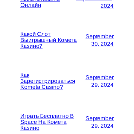
Онлайн
2024
Какой Слот
September
Выигрышный Комета
30, 2024
Казино?
Как
September
Зарегистрироваться
29, 2024
Kometa Casino?
Играть Бесплатно В
September
Space На Комета
29, 2024
Казино