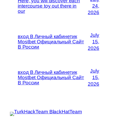
Here, you will discover each
intercourse toy out there in
24,
our
2026
July
вход В Личный кабинетик
Mostbet Официальный Сайт
15,
В России
2026
July
вход В Личный кабинетик
Mostbet Официальный Сайт
15,
В России
2026