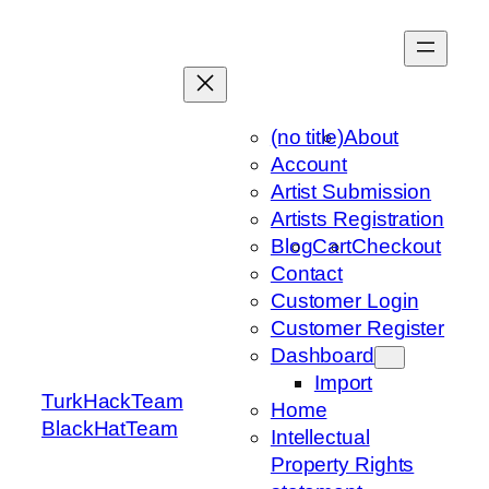
Skip
to
content
(no title)
About
Account
Artist Submission
Artists Registration
Blog
Cart
Checkout
Contact
Customer Login
Customer Register
Dashboard
Import
TurkHackTeam
Home
BlackHatTeam
Intellectual
Property Rights