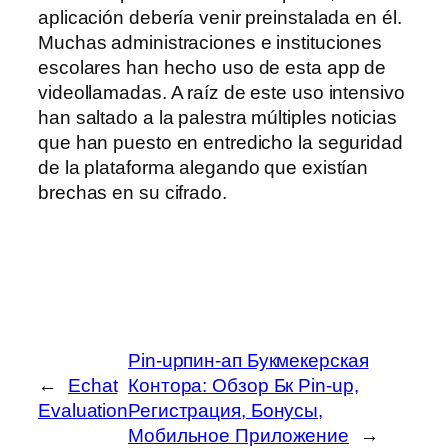
aplicación debería venir preinstalada en él.
Muchas administraciones e instituciones
escolares han hecho uso de esta app de
videollamadas. A raíz de este uso intensivo
han saltado a la palestra múltiples noticias
que han puesto en entredicho la seguridad
de la plataforma alegando que existían
brechas en su cifrado.
Pin-upпин-ап Букмекерская
←
Echat
Контора: Обзор Бк Pin-up,
Evaluation
Регистрация, Бонусы,
Мобильное Приложение
→