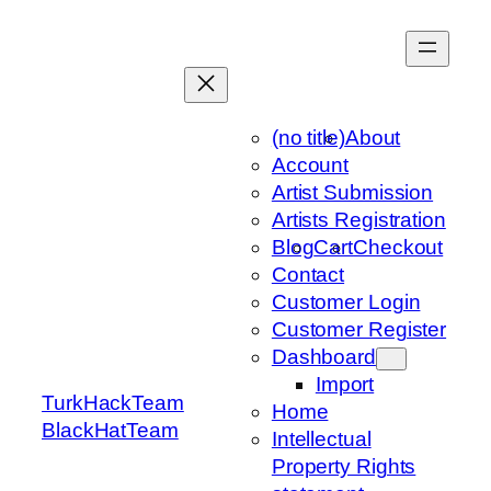
Skip
to
content
(no title)
About
Account
Artist Submission
Artists Registration
Blog
Cart
Checkout
Contact
Customer Login
Customer Register
Dashboard
Import
TurkHackTeam
Home
BlackHatTeam
Intellectual
Property Rights