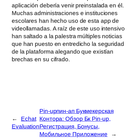
aplicación debería venir preinstalada en él.
Muchas administraciones e instituciones
escolares han hecho uso de esta app de
videollamadas. A raíz de este uso intensivo
han saltado a la palestra múltiples noticias
que han puesto en entredicho la seguridad
de la plataforma alegando que existían
brechas en su cifrado.
Pin-upпин-ап Букмекерская
←
Echat
Контора: Обзор Бк Pin-up,
Evaluation
Регистрация, Бонусы,
Мобильное Приложение
→