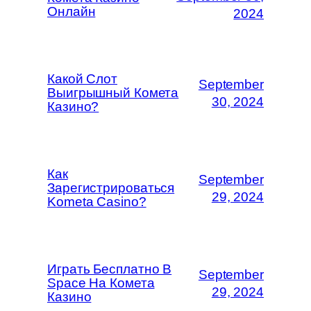
Онлайн
2024
Какой Слот
September
Выигрышный Комета
30, 2024
Казино?
Как
September
Зарегистрироваться
29, 2024
Kometa Casino?
Играть Бесплатно В
September
Space На Комета
29, 2024
Казино