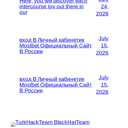
Here, you will discover each
intercourse toy out there in
24,
our
2026
July
вход В Личный кабинетик
Mostbet Официальный Сайт
15,
В России
2026
July
вход В Личный кабинетик
Mostbet Официальный Сайт
15,
В России
2026