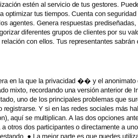
ización estén al servicio de tus gestores. Pue
ra optimizar tus tiempos. Cuenta con seguridad 
los agentes. Genera respuestas prediseñadas, ti
rizar diferentes grupos de clientes por su val
 relación con ellos. Tus representantes sabrán
era en la que la privacidad �� y el anonimato
gado mixto, recordando una versión anterior de In
ado, uno de los principales problemas que sur
o registrarse. Y si en las redes sociales más ha
n), aquí se multiplican. A las dos opciones ant
 a otros dos participantes o directamente a un
testando. ● La mejor parte es que puedes utiliz