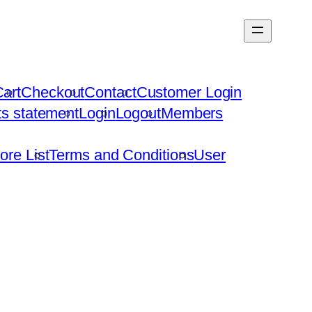
art
Checkout
Contact
Customer Login
hts statement
Login
Logout
Members
ore List
Terms and Conditions
User