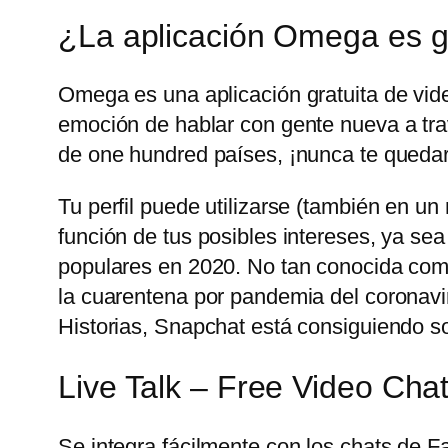
¿La aplicación Omega es g
Omega es una aplicación gratuita de vid
emoción de hablar con gente nueva a trav
de one hundred países, ¡nunca te quedar
Tu perfil puede utilizarse (también en u
función de tus posibles intereses, ya sea
populares en 2020. No tan conocida com
la cuarentena por pandemia del coronavir
Historias, Snapchat está consiguiendo sobr
Live Talk – Free Video Cha
Se integra fácilmente con los chats de