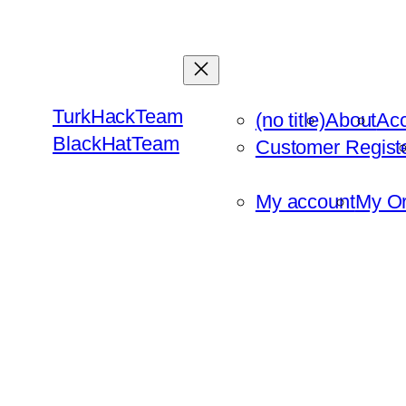
Skip
to
content
TurkHackTeam
(no title)
About
Ac
BlackHatTeam
Customer Regist
My account
My Or