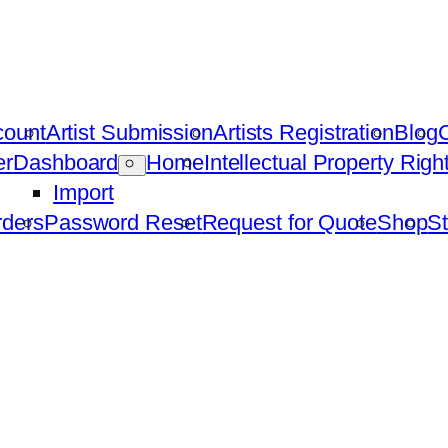
count
Artist Submission
Artists Registration
Blog
C
er
Dashboard
Home
Intellectual Property Rig
Import
ders
Password Reset
Request for Quote
Shop
St