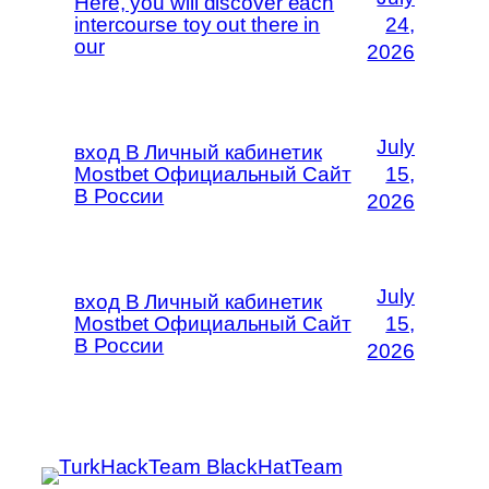
Here, you will discover each
intercourse toy out there in
24,
our
2026
July
вход В Личный кабинетик
Mostbet Официальный Сайт
15,
В России
2026
July
вход В Личный кабинетик
Mostbet Официальный Сайт
15,
В России
2026