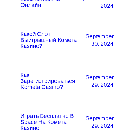
Онлайн
2024
Какой Слот
September
Выигрышный Комета
30, 2024
Казино?
Как
September
Зарегистрироваться
29, 2024
Kometa Casino?
Играть Бесплатно В
September
Space На Комета
29, 2024
Казино