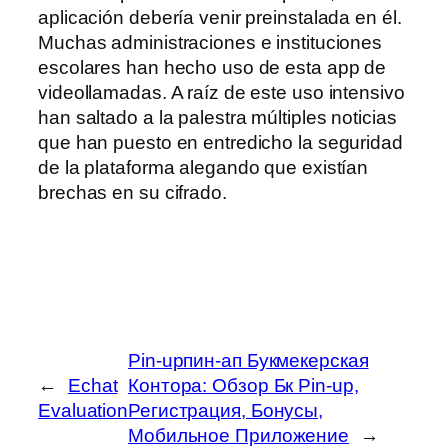
aplicación debería venir preinstalada en él.
Muchas administraciones e instituciones
escolares han hecho uso de esta app de
videollamadas. A raíz de este uso intensivo
han saltado a la palestra múltiples noticias
que han puesto en entredicho la seguridad
de la plataforma alegando que existían
brechas en su cifrado.
Pin-upпин-ап Букмекерская
←
Echat
Контора: Обзор Бк Pin-up,
Evaluation
Регистрация, Бонусы,
Мобильное Приложение
→