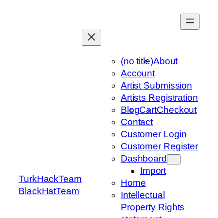
Skip
to
content
(no title)
About
Account
Artist Submission
Artists Registration
Blog
Cart
Checkout
Contact
Customer Login
Customer Register
Dashboard
Import
TurkHackTeam
Home
BlackHatTeam
Intellectual
Property Rights