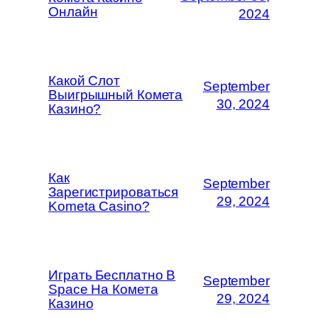
Онлайн
2024
Какой Слот
September
Выигрышный Комета
30, 2024
Казино?
Как
September
Зарегистрироваться
29, 2024
Kometa Casino?
Играть Бесплатно В
September
Space На Комета
29, 2024
Казино