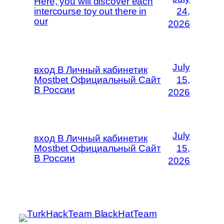
Here, you will discover each
intercourse toy out there in
24,
our
2026
July
вход В Личный кабинетик
Mostbet Официальный Сайт
15,
В России
2026
July
вход В Личный кабинетик
Mostbet Официальный Сайт
15,
В России
2026