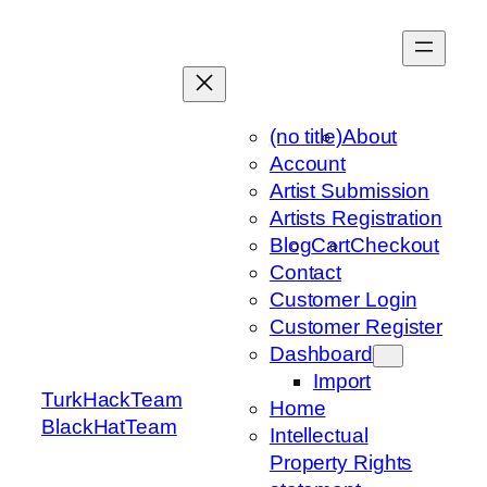
Skip
to
content
(no title)
About
Account
Artist Submission
Artists Registration
Blog
Cart
Checkout
Contact
Customer Login
Customer Register
Dashboard
Import
TurkHackTeam
Home
BlackHatTeam
Intellectual
Property Rights