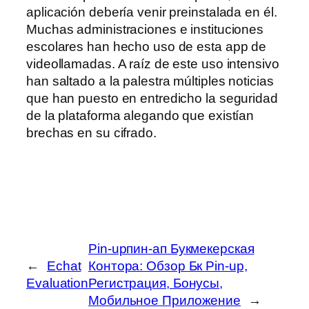
aplicación debería venir preinstalada en él.
Muchas administraciones e instituciones
escolares han hecho uso de esta app de
videollamadas. A raíz de este uso intensivo
han saltado a la palestra múltiples noticias
que han puesto en entredicho la seguridad
de la plataforma alegando que existían
brechas en su cifrado.
Pin-upпин-ап Букмекерская
←
Echat
Контора: Обзор Бк Pin-up,
Evaluation
Регистрация, Бонусы,
Мобильное Приложение
→