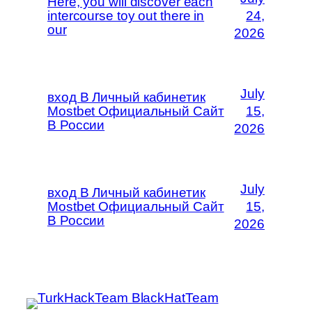
Here, you will discover each
intercourse toy out there in
24,
our
2026
July
вход В Личный кабинетик
Mostbet Официальный Сайт
15,
В России
2026
July
вход В Личный кабинетик
Mostbet Официальный Сайт
15,
В России
2026