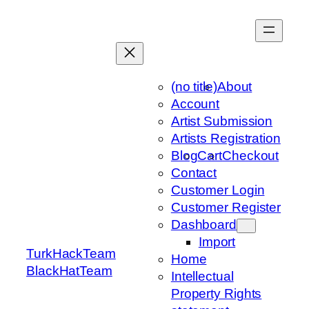
Skip
to
content
(no title)
About
Account
Artist Submission
Artists Registration
Blog
Cart
Checkout
Contact
Customer Login
Customer Register
Dashboard
Import
TurkHackTeam
Home
BlackHatTeam
Intellectual
Property Rights