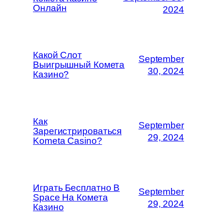
Онлайн
2024
Какой Слот
September
Выигрышный Комета
30, 2024
Казино?
Как
September
Зарегистрироваться
29, 2024
Kometa Casino?
Играть Бесплатно В
September
Space На Комета
29, 2024
Казино