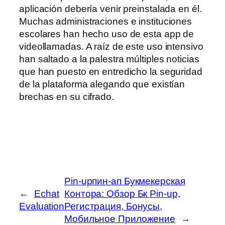
aplicación debería venir preinstalada en él.
Muchas administraciones e instituciones
escolares han hecho uso de esta app de
videollamadas. A raíz de este uso intensivo
han saltado a la palestra múltiples noticias
que han puesto en entredicho la seguridad
de la plataforma alegando que existían
brechas en su cifrado.
Pin-upпин-ап Букмекерская
←
Echat
Контора: Обзор Бк Pin-up,
Evaluation
Регистрация, Бонусы,
Мобильное Приложение
→