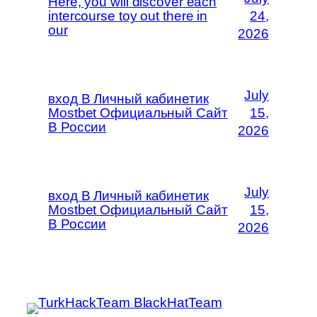
Here, you will discover each
intercourse toy out there in
24,
our
2026
July
вход В Личный кабинетик
Mostbet Официальный Сайт
15,
В России
2026
July
вход В Личный кабинетик
Mostbet Официальный Сайт
15,
В России
2026