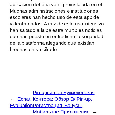
aplicación debería venir preinstalada en él.
Muchas administraciones e instituciones
escolares han hecho uso de esta app de
videollamadas. A raíz de este uso intensivo
han saltado a la palestra múltiples noticias
que han puesto en entredicho la seguridad
de la plataforma alegando que existían
brechas en su cifrado.
Pin-upпин-ап Букмекерская
←
Echat
Контора: Обзор Бк Pin-up,
Evaluation
Регистрация, Бонусы,
Мобильное Приложение
→