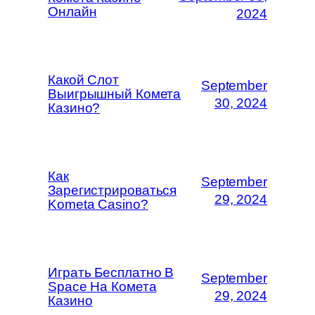
Онлайн
2024
Какой Слот
September
Выигрышный Комета
30, 2024
Казино?
Как
September
Зарегистрироваться
29, 2024
Kometa Casino?
Играть Бесплатно В
September
Space На Комета
29, 2024
Казино