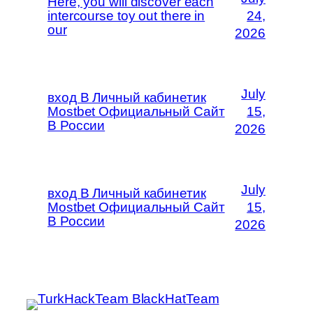
Here, you will discover each
intercourse toy out there in
24,
our
2026
July
вход В Личный кабинетик
Mostbet Официальный Сайт
15,
В России
2026
July
вход В Личный кабинетик
Mostbet Официальный Сайт
15,
В России
2026