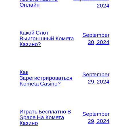
Онлайн
2024
Какой Слот
September
Выигрышный Комета
30, 2024
Казино?
Как
September
Зарегистрироваться
29, 2024
Kometa Casino?
Играть Бесплатно В
September
Space На Комета
29, 2024
Казино