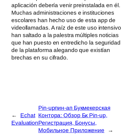
aplicación debería venir preinstalada en él.
Muchas administraciones e instituciones
escolares han hecho uso de esta app de
videollamadas. A raíz de este uso intensivo
han saltado a la palestra múltiples noticias
que han puesto en entredicho la seguridad
de la plataforma alegando que existían
brechas en su cifrado.
Pin-upпин-ап Букмекерская
←
Echat
Контора: Обзор Бк Pin-up,
Evaluation
Регистрация, Бонусы,
Мобильное Приложение
→