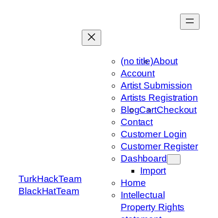
Skip
to
content
(no title)
About
Account
Artist Submission
Artists Registration
Blog
Cart
Checkout
Contact
Customer Login
Customer Register
Dashboard
Import
TurkHackTeam
Home
BlackHatTeam
Intellectual
Property Rights