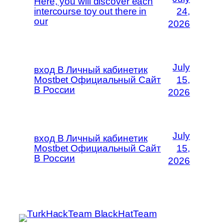
Here, you will discover each
intercourse toy out there in
24,
our
2026
July
вход В Личный кабинетик
Mostbet Официальный Сайт
15,
В России
2026
July
вход В Личный кабинетик
Mostbet Официальный Сайт
15,
В России
2026