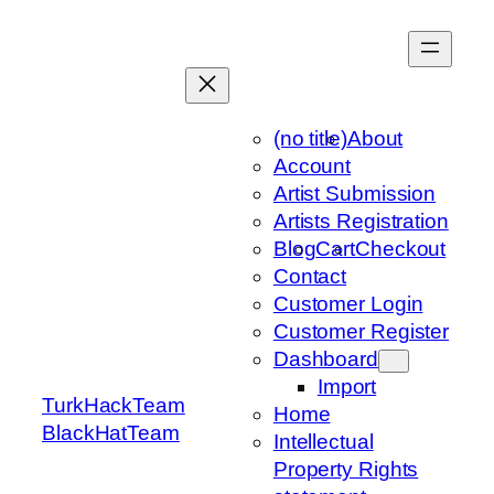
Skip
to
content
(no title)
About
Account
Artist Submission
Artists Registration
Blog
Cart
Checkout
Contact
Customer Login
Customer Register
Dashboard
Import
TurkHackTeam
Home
BlackHatTeam
Intellectual
Property Rights