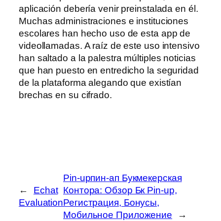
aplicación debería venir preinstalada en él.
Muchas administraciones e instituciones
escolares han hecho uso de esta app de
videollamadas. A raíz de este uso intensivo
han saltado a la palestra múltiples noticias
que han puesto en entredicho la seguridad
de la plataforma alegando que existían
brechas en su cifrado.
Pin-upпин-ап Букмекерская
←
Echat
Контора: Обзор Бк Pin-up,
Evaluation
Регистрация, Бонусы,
Мобильное Приложение
→