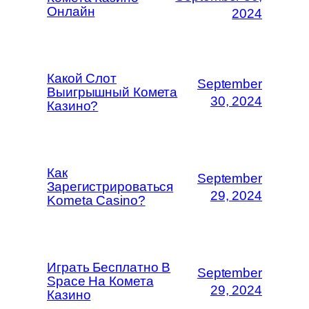
Онлайн
2024
Какой Слот
September
Выигрышный Комета
30, 2024
Казино?
Как
September
Зарегистрироваться
29, 2024
Kometa Casino?
Играть Бесплатно В
September
Space На Комета
29, 2024
Казино