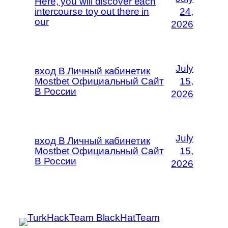
Here, you will discover each
intercourse toy out there in
24,
our
2026
July
вход В Личный кабинетик
Mostbet Официальный Сайт
15,
В России
2026
July
вход В Личный кабинетик
Mostbet Официальный Сайт
15,
В России
2026