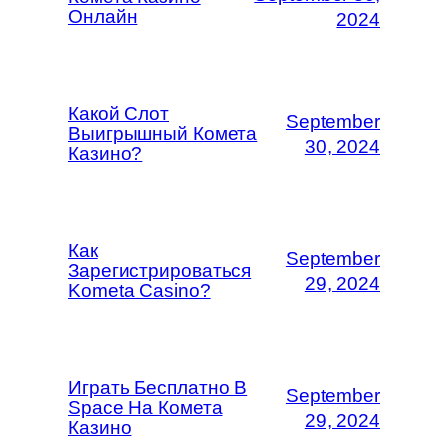
Онлайн
2024
Какой Слот
September
Выигрышный Комета
30, 2024
Казино?
Как
September
Зарегистрироваться
29, 2024
Kometa Casino?
Играть Бесплатно В
September
Space На Комета
29, 2024
Казино