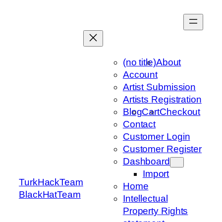
Skip
to
content
(no title)
About
Account
Artist Submission
Artists Registration
Blog
Cart
Checkout
Contact
Customer Login
Customer Register
Dashboard
Import
TurkHackTeam
Home
BlackHatTeam
Intellectual
Property Rights