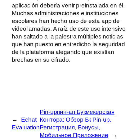
aplicación debería venir preinstalada en él.
Muchas administraciones e instituciones
escolares han hecho uso de esta app de
videollamadas. A raíz de este uso intensivo
han saltado a la palestra múltiples noticias
que han puesto en entredicho la seguridad
de la plataforma alegando que existían
brechas en su cifrado.
Pin-upпин-ап Букмекерская
←
Echat
Контора: Обзор Бк Pin-up,
Evaluation
Регистрация, Бонусы,
Мобильное Приложение
→