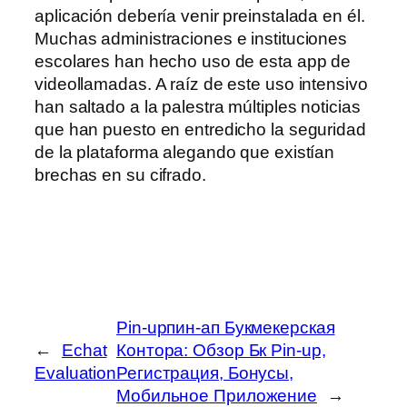
aplicación debería venir preinstalada en él.
Muchas administraciones e instituciones
escolares han hecho uso de esta app de
videollamadas. A raíz de este uso intensivo
han saltado a la palestra múltiples noticias
que han puesto en entredicho la seguridad
de la plataforma alegando que existían
brechas en su cifrado.
Pin-upпин-ап Букмекерская
←
Echat
Контора: Обзор Бк Pin-up,
Evaluation
Регистрация, Бонусы,
Мобильное Приложение
→