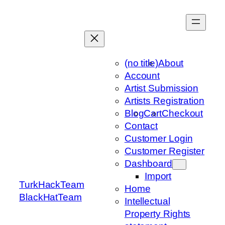
Skip
to
content
(no title)
About
Account
Artist Submission
Artists Registration
Blog
Cart
Checkout
Contact
Customer Login
Customer Register
Dashboard
Import
TurkHackTeam
Home
BlackHatTeam
Intellectual
Property Rights