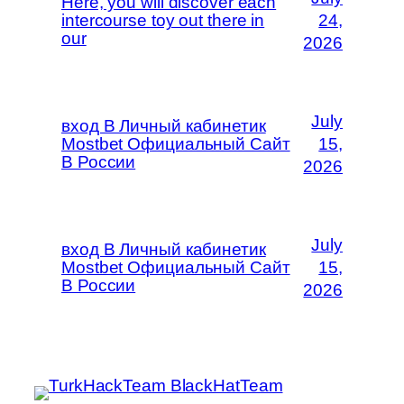
Here, you will discover each
intercourse toy out there in
24,
our
2026
July
вход В Личный кабинетик
Mostbet Официальный Сайт
15,
В России
2026
July
вход В Личный кабинетик
Mostbet Официальный Сайт
15,
В России
2026