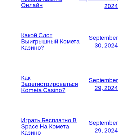
Онлайн
2024
Какой Слот
September
Выигрышный Комета
30, 2024
Казино?
Как
September
Зарегистрироваться
29, 2024
Kometa Casino?
Играть Бесплатно В
September
Space На Комета
29, 2024
Казино