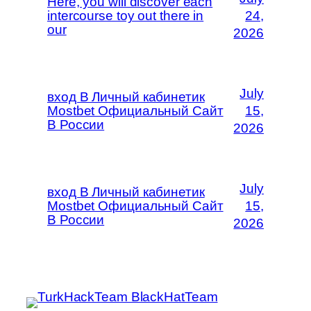
Here, you will discover each
intercourse toy out there in
24,
our
2026
July
вход В Личный кабинетик
Mostbet Официальный Сайт
15,
В России
2026
July
вход В Личный кабинетик
Mostbet Официальный Сайт
15,
В России
2026