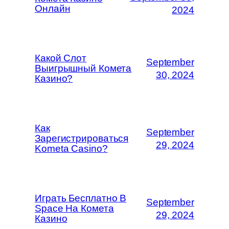
Онлайн
2024
Какой Слот
September
Выигрышный Комета
30, 2024
Казино?
Как
September
Зарегистрироваться
29, 2024
Kometa Casino?
Играть Бесплатно В
September
Space На Комета
29, 2024
Казино