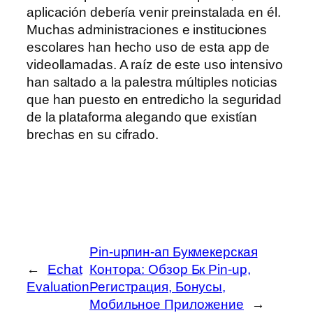
aplicación debería venir preinstalada en él.
Muchas administraciones e instituciones
escolares han hecho uso de esta app de
videollamadas. A raíz de este uso intensivo
han saltado a la palestra múltiples noticias
que han puesto en entredicho la seguridad
de la plataforma alegando que existían
brechas en su cifrado.
Pin-upпин-ап Букмекерская
←
Echat
Контора: Обзор Бк Pin-up,
Evaluation
Регистрация, Бонусы,
Мобильное Приложение
→