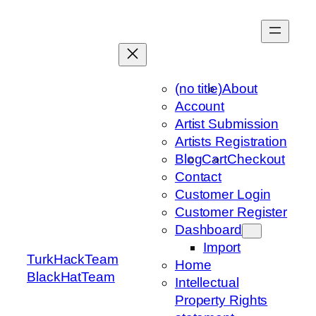
Skip
to
content
(no title)
About
Account
Artist Submission
Artists Registration
Blog
Cart
Checkout
Contact
Customer Login
Customer Register
Dashboard
Import
TurkHackTeam
Home
BlackHatTeam
Intellectual
Property Rights