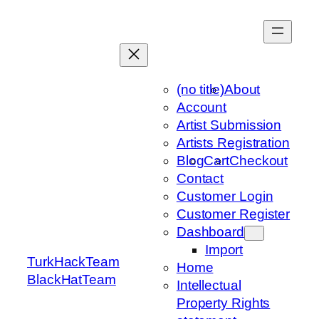
Skip
to
content
(no title)
About
Account
Artist Submission
Artists Registration
Blog
Cart
Checkout
Contact
Customer Login
Customer Register
Dashboard
Import
TurkHackTeam
Home
BlackHatTeam
Intellectual
Property Rights