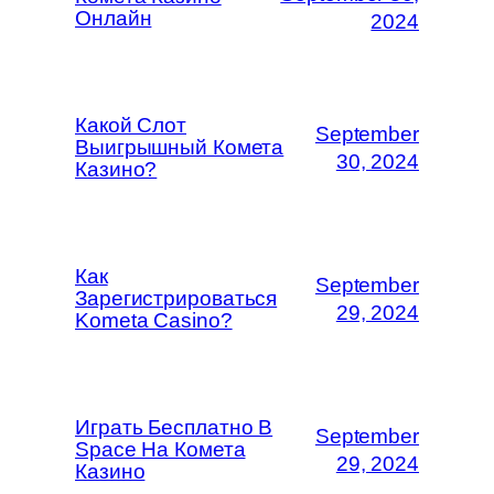
Онлайн
2024
Какой Слот
September
Выигрышный Комета
30, 2024
Казино?
Как
September
Зарегистрироваться
29, 2024
Kometa Casino?
Играть Бесплатно В
September
Space На Комета
29, 2024
Казино