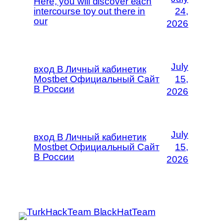
Here, you will discover each
intercourse toy out there in
24,
our
2026
July
вход В Личный кабинетик
Mostbet Официальный Сайт
15,
В России
2026
July
вход В Личный кабинетик
Mostbet Официальный Сайт
15,
В России
2026