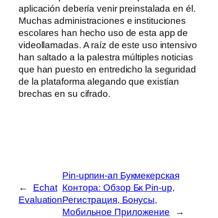
aplicación debería venir preinstalada en él.
Muchas administraciones e instituciones
escolares han hecho uso de esta app de
videollamadas. A raíz de este uso intensivo
han saltado a la palestra múltiples noticias
que han puesto en entredicho la seguridad
de la plataforma alegando que existían
brechas en su cifrado.
Pin-upпин-ап Букмекерская
←
Echat
Контора: Обзор Бк Pin-up,
Evaluation
Регистрация, Бонусы,
Мобильное Приложение
→