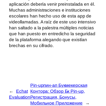
aplicación debería venir preinstalada en él.
Muchas administraciones e instituciones
escolares han hecho uso de esta app de
videollamadas. A raíz de este uso intensivo
han saltado a la palestra múltiples noticias
que han puesto en entredicho la seguridad
de la plataforma alegando que existían
brechas en su cifrado.
Pin-upпин-ап Букмекерская
←
Echat
Контора: Обзор Бк Pin-up,
Evaluation
Регистрация, Бонусы,
Мобильное Приложение
→