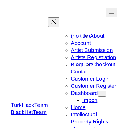
Skip
to
content
(no title)
About
Account
Artist Submission
Artists Registration
Blog
Cart
Checkout
Contact
Customer Login
Customer Register
Dashboard
Import
TurkHackTeam
Home
BlackHatTeam
Intellectual
Property Rights