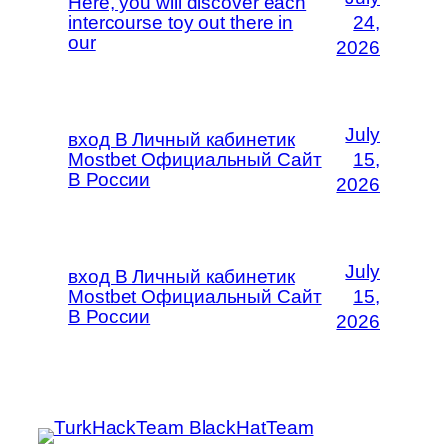
Here, you will discover each
intercourse toy out there in
24,
our
2026
July
вход В Личный кабинетик
Mostbet Официальный Сайт
15,
В России
2026
July
вход В Личный кабинетик
Mostbet Официальный Сайт
15,
В России
2026