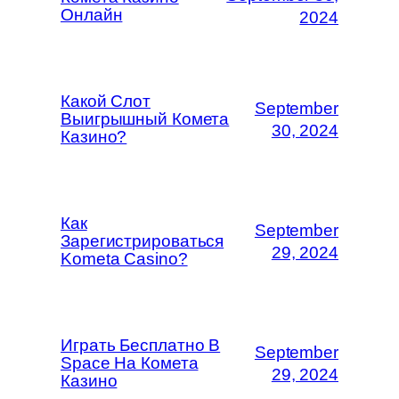
Онлайн
2024
Какой Слот
September
Выигрышный Комета
30, 2024
Казино?
Как
September
Зарегистрироваться
29, 2024
Kometa Casino?
Играть Бесплатно В
September
Space На Комета
29, 2024
Казино