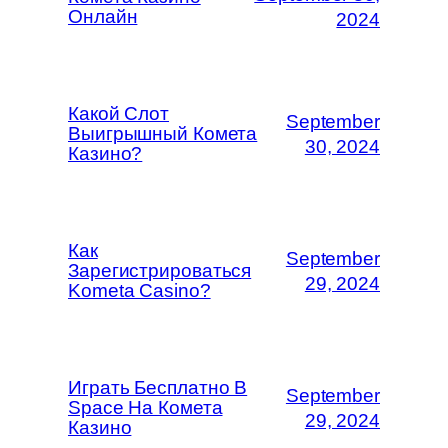
Онлайн
2024
Какой Слот
September
Выигрышный Комета
30, 2024
Казино?
Как
September
Зарегистрироваться
29, 2024
Kometa Casino?
Играть Бесплатно В
September
Space На Комета
29, 2024
Казино