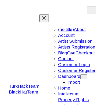
Skip
to
content
(no title)
About
Account
Artist Submission
Artists Registration
Blog
Cart
Checkout
Contact
Customer Login
Customer Register
Dashboard
Import
TurkHackTeam
Home
BlackHatTeam
Intellectual
Property Rights