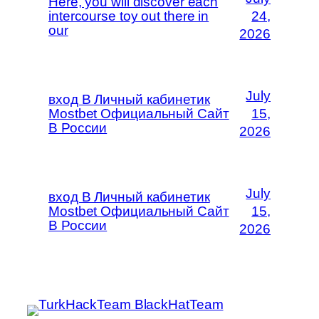
Here, you will discover each
intercourse toy out there in
24,
our
2026
July
вход В Личный кабинетик
Mostbet Официальный Сайт
15,
В России
2026
July
вход В Личный кабинетик
Mostbet Официальный Сайт
15,
В России
2026