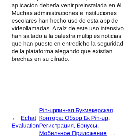
aplicación debería venir preinstalada en él.
Muchas administraciones e instituciones
escolares han hecho uso de esta app de
videollamadas. A raíz de este uso intensivo
han saltado a la palestra múltiples noticias
que han puesto en entredicho la seguridad
de la plataforma alegando que existían
brechas en su cifrado.
Pin-upпин-ап Букмекерская
←
Echat
Контора: Обзор Бк Pin-up,
Evaluation
Регистрация, Бонусы,
Мобильное Приложение
→