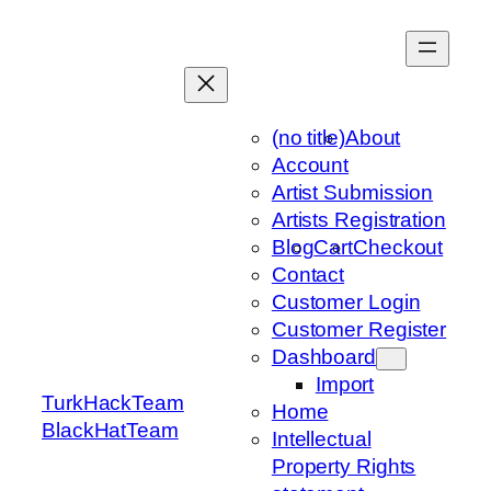
Skip
to
content
(no title)
About
Account
Artist Submission
Artists Registration
Blog
Cart
Checkout
Contact
Customer Login
Customer Register
Dashboard
Import
TurkHackTeam
Home
BlackHatTeam
Intellectual
Property Rights