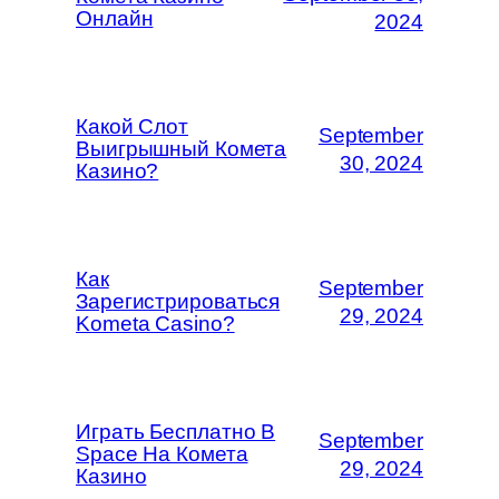
Онлайн
2024
Какой Слот
September
Выигрышный Комета
30, 2024
Казино?
Как
September
Зарегистрироваться
29, 2024
Kometa Casino?
Играть Бесплатно В
September
Space На Комета
29, 2024
Казино