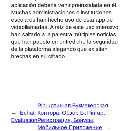
aplicación debería venir preinstalada en él.
Muchas administraciones e instituciones
escolares han hecho uso de esta app de
videollamadas. A raíz de este uso intensivo
han saltado a la palestra múltiples noticias
que han puesto en entredicho la seguridad
de la plataforma alegando que existían
brechas en su cifrado.
Pin-upпин-ап Букмекерская
←
Echat
Контора: Обзор Бк Pin-up,
Evaluation
Регистрация, Бонусы,
Мобильное Приложение
→