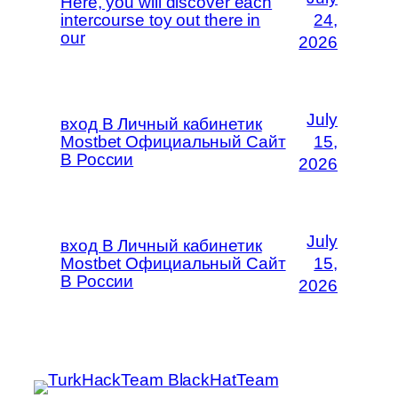
Here, you will discover each
intercourse toy out there in
24,
our
2026
July
вход В Личный кабинетик
Mostbet Официальный Сайт
15,
В России
2026
July
вход В Личный кабинетик
Mostbet Официальный Сайт
15,
В России
2026