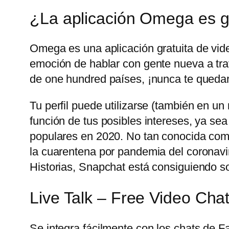
¿La aplicación Omega es g
Omega es una aplicación gratuita de vid
emoción de hablar con gente nueva a trav
de one hundred países, ¡nunca te quedar
Tu perfil puede utilizarse (también en u
función de tus posibles intereses, ya sea
populares en 2020. No tan conocida com
la cuarentena por pandemia del coronavir
Historias, Snapchat está consiguiendo sobr
Live Talk – Free Video Cha
Se integra fácilmente con los chats de