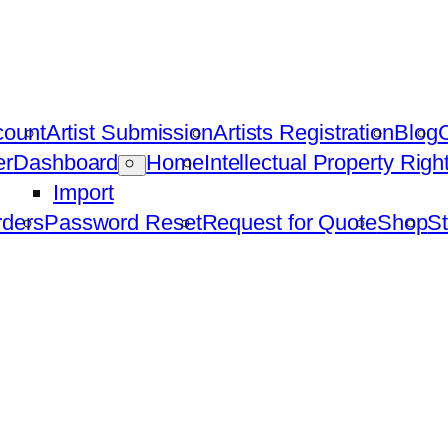
count
Artist Submission
Artists Registration
Blog
C
er
Dashboard
Home
Intellectual Property Rig
Import
ders
Password Reset
Request for Quote
Shop
St