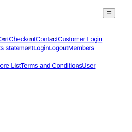
art
Checkout
Contact
Customer Login
hts statement
Login
Logout
Members
ore List
Terms and Conditions
User