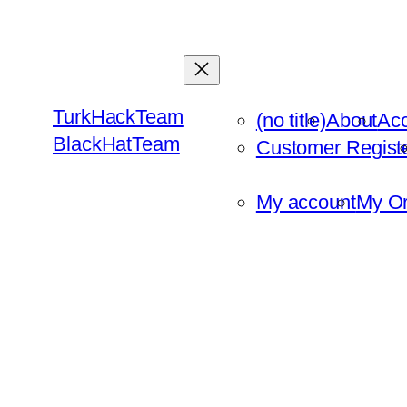
Skip
to
content
TurkHackTeam
(no title)
About
Ac
BlackHatTeam
Customer Regist
My account
My Or