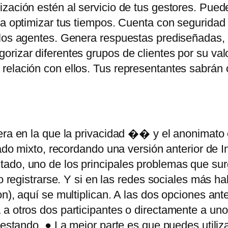
ización estén al servicio de tus gestores. Pue
ra optimizar tus tiempos. Cuenta con seguridad 
los agentes. Genera respuestas prediseñadas, ti
rizar diferentes grupos de clientes por su val
 relación con ellos. Tus representantes sabrán
era en la que la privacidad �� y el anonimato
gado mixto, recordando una versión anterior de In
ado, uno de los principales problemas que sur
o registrarse. Y si en las redes sociales más ha
n), aquí se multiplican. A las dos opciones ant
 a otros dos participantes o directamente a un
testando. ● La mejor parte es que puedes utiliz