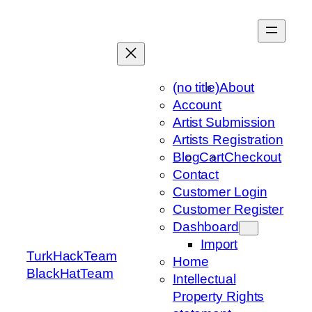
Skip
to
content
(no title)
About
Account
Artist Submission
Artists Registration
Blog
Cart
Checkout
Contact
Customer Login
Customer Register
Dashboard
Import
TurkHackTeam
Home
BlackHatTeam
Intellectual
Property Rights