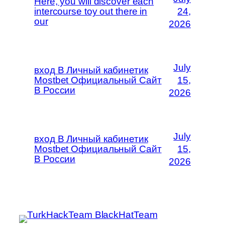
Here, you will discover each
intercourse toy out there in
24,
our
2026
July
вход В Личный кабинетик
Mostbet Официальный Сайт
15,
В России
2026
July
вход В Личный кабинетик
Mostbet Официальный Сайт
15,
В России
2026