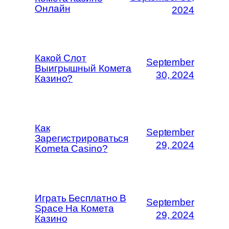
Онлайн
2024
Какой Слот
September
Выигрышный Комета
30, 2024
Казино?
Как
September
Зарегистрироваться
29, 2024
Kometa Casino?
Играть Бесплатно В
September
Space На Комета
29, 2024
Казино