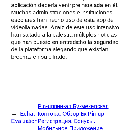
aplicación debería venir preinstalada en él.
Muchas administraciones e instituciones
escolares han hecho uso de esta app de
videollamadas. A raíz de este uso intensivo
han saltado a la palestra múltiples noticias
que han puesto en entredicho la seguridad
de la plataforma alegando que existían
brechas en su cifrado.
Pin-upпин-ап Букмекерская
←
Echat
Контора: Обзор Бк Pin-up,
Evaluation
Регистрация, Бонусы,
Мобильное Приложение
→