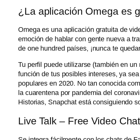
¿La aplicación Omega es g
Omega es una aplicación gratuita de vid
emoción de hablar con gente nueva a trav
de one hundred países, ¡nunca te quedar
Tu perfil puede utilizarse (también en u
función de tus posibles intereses, ya sea
populares en 2020. No tan conocida com
la cuarentena por pandemia del coronavir
Historias, Snapchat está consiguiendo sobr
Live Talk – Free Video Cha
Se integra fácilmente con los chats de