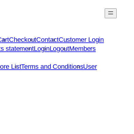
art
Checkout
Contact
Customer Login
hts statement
Login
Logout
Members
ore List
Terms and Conditions
User