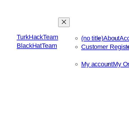
Skip
to
content
TurkHackTeam
(no title)
About
Ac
BlackHatTeam
Customer Regist
My account
My Or