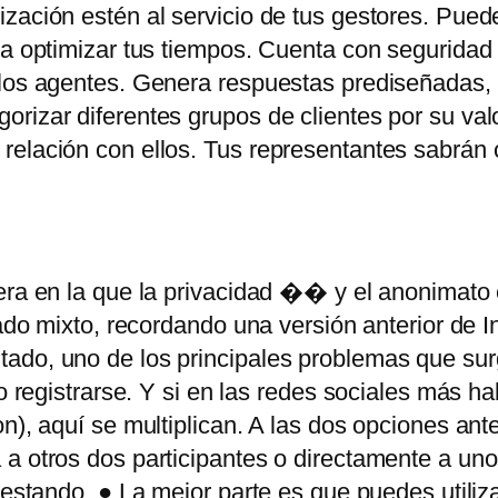
ización estén al servicio de tus gestores. Pue
ra optimizar tus tiempos. Cuenta con seguridad 
los agentes. Genera respuestas prediseñadas, ti
rizar diferentes grupos de clientes por su val
 relación con ellos. Tus representantes sabrán
era en la que la privacidad �� y el anonimato
gado mixto, recordando una versión anterior de In
ado, uno de los principales problemas que sur
o registrarse. Y si en las redes sociales más ha
n), aquí se multiplican. A las dos opciones ant
 a otros dos participantes o directamente a un
testando. ● La mejor parte es que puedes utiliz