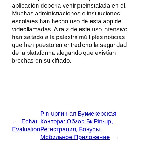
aplicación debería venir preinstalada en él.
Muchas administraciones e instituciones
escolares han hecho uso de esta app de
videollamadas. A raíz de este uso intensivo
han saltado a la palestra múltiples noticias
que han puesto en entredicho la seguridad
de la plataforma alegando que existían
brechas en su cifrado.
Pin-upпин-ап Букмекерская
←
Echat
Контора: Обзор Бк Pin-up,
Evaluation
Регистрация, Бонусы,
Мобильное Приложение
→