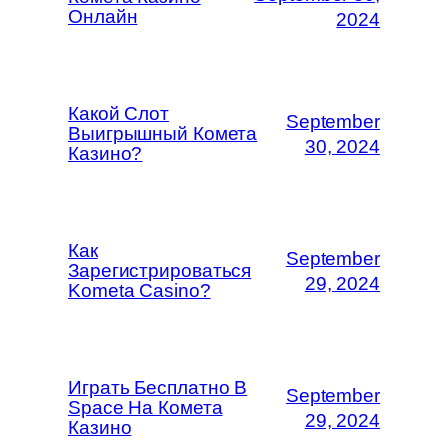
Онлайн
2024
Какой Слот
September
Выигрышный Комета
30, 2024
Казино?
Как
September
Зарегистрироваться
29, 2024
Kometa Casino?
Играть Бесплатно В
September
Space На Комета
29, 2024
Казино