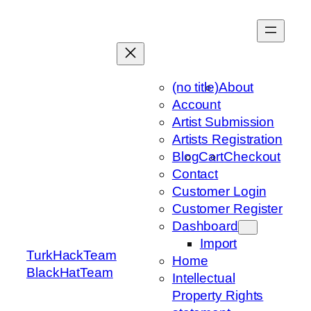
Skip
to
content
(no title)
About
Account
Artist Submission
Artists Registration
Blog
Cart
Checkout
Contact
Customer Login
Customer Register
Dashboard
Import
TurkHackTeam
Home
BlackHatTeam
Intellectual
Property Rights