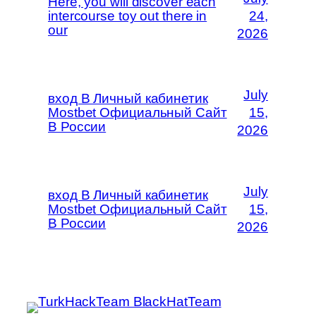
Here, you will discover each
intercourse toy out there in
24,
our
2026
July
вход В Личный кабинетик
Mostbet Официальный Сайт
15,
В России
2026
July
вход В Личный кабинетик
Mostbet Официальный Сайт
15,
В России
2026