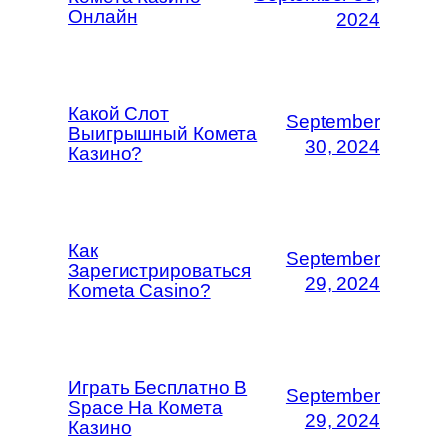
Онлайн
2024
Какой Слот
September
Выигрышный Комета
30, 2024
Казино?
Как
September
Зарегистрироваться
29, 2024
Kometa Casino?
Играть Бесплатно В
September
Space На Комета
29, 2024
Казино