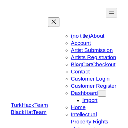
Skip
to
content
(no title)
About
Account
Artist Submission
Artists Registration
Blog
Cart
Checkout
Contact
Customer Login
Customer Register
Dashboard
Import
TurkHackTeam
Home
BlackHatTeam
Intellectual
Property Rights