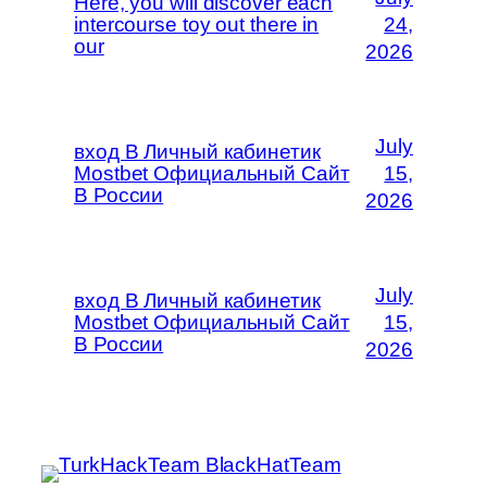
Here, you will discover each
intercourse toy out there in
24,
our
2026
July
вход В Личный кабинетик
Mostbet Официальный Сайт
15,
В России
2026
July
вход В Личный кабинетик
Mostbet Официальный Сайт
15,
В России
2026