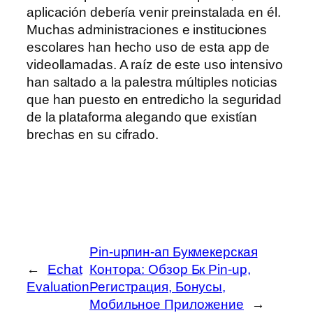
aplicación debería venir preinstalada en él.
Muchas administraciones e instituciones
escolares han hecho uso de esta app de
videollamadas. A raíz de este uso intensivo
han saltado a la palestra múltiples noticias
que han puesto en entredicho la seguridad
de la plataforma alegando que existían
brechas en su cifrado.
Pin-upпин-ап Букмекерская
←
Echat
Контора: Обзор Бк Pin-up,
Evaluation
Регистрация, Бонусы,
Мобильное Приложение
→