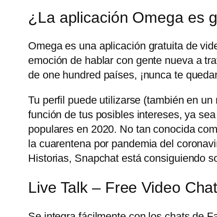
¿La aplicación Omega es g
Omega es una aplicación gratuita de vid
emoción de hablar con gente nueva a trav
de one hundred países, ¡nunca te quedar
Tu perfil puede utilizarse (también en u
función de tus posibles intereses, ya sea
populares en 2020. No tan conocida com
la cuarentena por pandemia del coronavir
Historias, Snapchat está consiguiendo sobr
Live Talk – Free Video Cha
Se integra fácilmente con los chats de