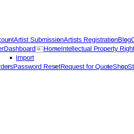
count
Artist Submission
Artists Registration
Blog
C
er
Dashboard
Home
Intellectual Property Rig
Import
ders
Password Reset
Request for Quote
Shop
St