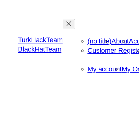
Skip
to
content
TurkHackTeam
(no title)
About
Ac
BlackHatTeam
Customer Regist
My account
My Or