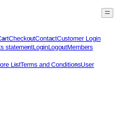
art
Checkout
Contact
Customer Login
hts statement
Login
Logout
Members
ore List
Terms and Conditions
User