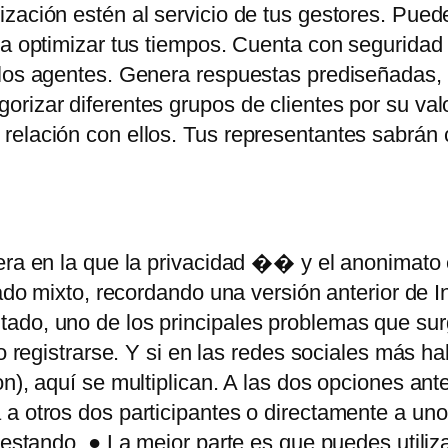
ización estén al servicio de tus gestores. Pue
ra optimizar tus tiempos. Cuenta con seguridad 
los agentes. Genera respuestas prediseñadas, ti
rizar diferentes grupos de clientes por su val
 relación con ellos. Tus representantes sabrán
era en la que la privacidad �� y el anonimato
gado mixto, recordando una versión anterior de In
ado, uno de los principales problemas que sur
o registrarse. Y si en las redes sociales más ha
n), aquí se multiplican. A las dos opciones ant
 a otros dos participantes o directamente a un
testando. ● La mejor parte es que puedes utiliz