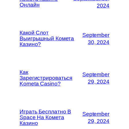
Онлайн
2024
Какой Слот
September
Выигрышный Комета
30, 2024
Казино?
Как
September
Зарегистрироваться
29, 2024
Kometa Casino?
Играть Бесплатно В
September
Space На Комета
29, 2024
Казино