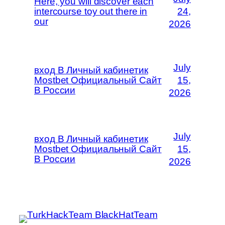
Here, you will discover each
intercourse toy out there in
24,
our
2026
July
вход В Личный кабинетик
Mostbet Официальный Сайт
15,
В России
2026
July
вход В Личный кабинетик
Mostbet Официальный Сайт
15,
В России
2026