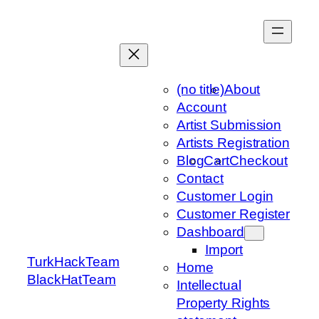
Skip
to
content
(no title)
About
Account
Artist Submission
Artists Registration
Blog
Cart
Checkout
Contact
Customer Login
Customer Register
Dashboard
Import
TurkHackTeam
Home
BlackHatTeam
Intellectual
Property Rights