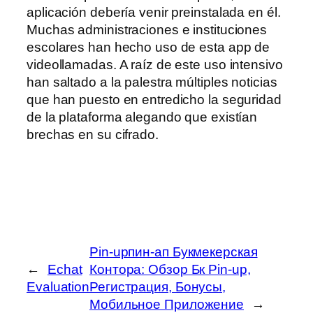
aplicación debería venir preinstalada en él.
Muchas administraciones e instituciones
escolares han hecho uso de esta app de
videollamadas. A raíz de este uso intensivo
han saltado a la palestra múltiples noticias
que han puesto en entredicho la seguridad
de la plataforma alegando que existían
brechas en su cifrado.
Pin-upпин-ап Букмекерская
←
Echat
Контора: Обзор Бк Pin-up,
Evaluation
Регистрация, Бонусы,
Мобильное Приложение
→