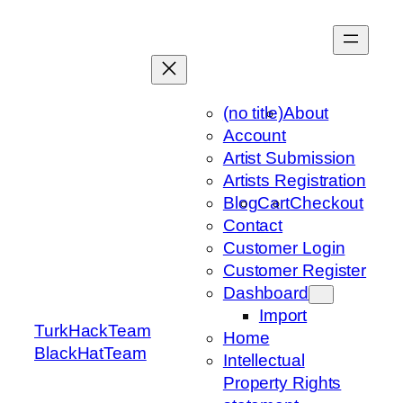
Skip
to
content
(no title)
About
Account
Artist Submission
Artists Registration
Blog
Cart
Checkout
Contact
Customer Login
Customer Register
Dashboard
Import
TurkHackTeam
Home
BlackHatTeam
Intellectual
Property Rights