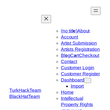
Skip
to
content
(no title)
About
Account
Artist Submission
Artists Registration
Blog
Cart
Checkout
Contact
Customer Login
Customer Register
Dashboard
Import
TurkHackTeam
Home
BlackHatTeam
Intellectual
Property Rights