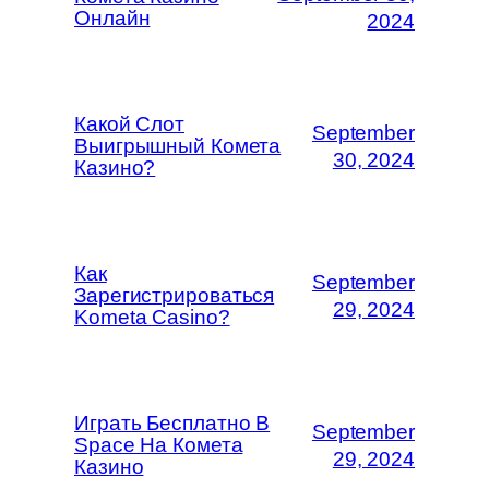
Онлайн
2024
Какой Слот
September
Выигрышный Комета
30, 2024
Казино?
Как
September
Зарегистрироваться
29, 2024
Kometa Casino?
Играть Бесплатно В
September
Space На Комета
29, 2024
Казино