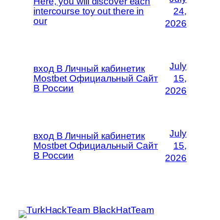
Here, you will discover each
intercourse toy out there in
24,
our
2026
July
вход В Личный кабинетик
Mostbet Официальный Сайт
15,
В России
2026
July
вход В Личный кабинетик
Mostbet Официальный Сайт
15,
В России
2026