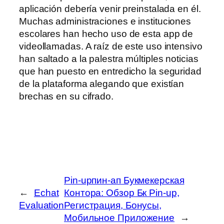
aplicación debería venir preinstalada en él.
Muchas administraciones e instituciones
escolares han hecho uso de esta app de
videollamadas. A raíz de este uso intensivo
han saltado a la palestra múltiples noticias
que han puesto en entredicho la seguridad
de la plataforma alegando que existían
brechas en su cifrado.
Pin-upпин-ап Букмекерская
←
Echat
Контора: Обзор Бк Pin-up,
Evaluation
Регистрация, Бонусы,
Мобильное Приложение
→