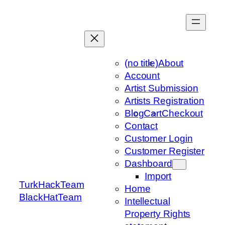
Skip
to
content
(no title)
About
Account
Artist Submission
Artists Registration
Blog
Cart
Checkout
Contact
Customer Login
Customer Register
Dashboard
Import
TurkHackTeam
Home
BlackHatTeam
Intellectual
Property Rights