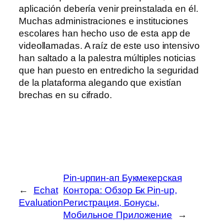
aplicación debería venir preinstalada en él.
Muchas administraciones e instituciones
escolares han hecho uso de esta app de
videollamadas. A raíz de este uso intensivo
han saltado a la palestra múltiples noticias
que han puesto en entredicho la seguridad
de la plataforma alegando que existían
brechas en su cifrado.
Pin-upпин-ап Букмекерская
←
Echat
Контора: Обзор Бк Pin-up,
Evaluation
Регистрация, Бонусы,
Мобильное Приложение
→