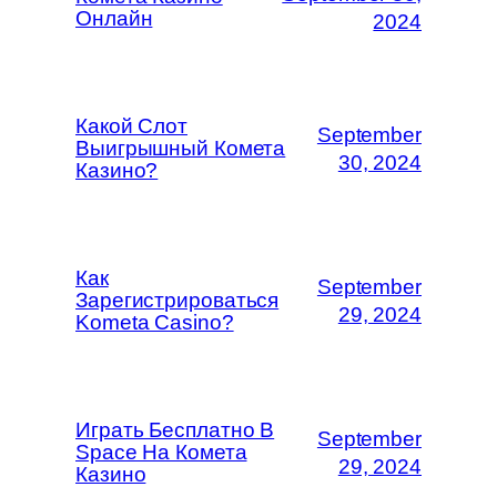
Онлайн
2024
Какой Слот
September
Выигрышный Комета
30, 2024
Казино?
Как
September
Зарегистрироваться
29, 2024
Kometa Casino?
Играть Бесплатно В
September
Space На Комета
29, 2024
Казино