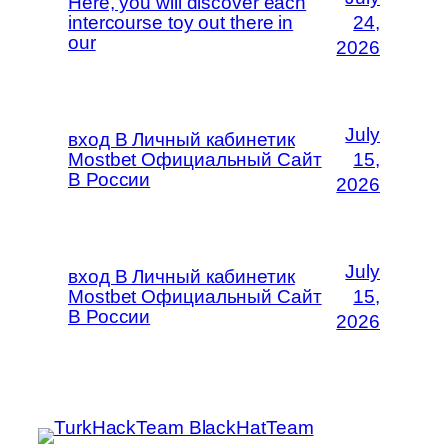
Here, you will discover each
intercourse toy out there in
24,
our
2026
July
вход В Личный кабинетик
Mostbet Официальный Сайт
15,
В России
2026
July
вход В Личный кабинетик
Mostbet Официальный Сайт
15,
В России
2026