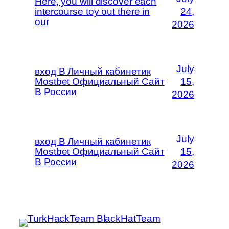
Here, you will discover each
intercourse toy out there in
24,
our
2026
July
вход В Личный кабинетик
Mostbet Официальный Сайт
15,
В России
2026
July
вход В Личный кабинетик
Mostbet Официальный Сайт
15,
В России
2026