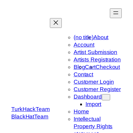
Skip
to
content
(no title)
About
Account
Artist Submission
Artists Registration
Blog
Cart
Checkout
Contact
Customer Login
Customer Register
Dashboard
Import
TurkHackTeam
Home
BlackHatTeam
Intellectual
Property Rights