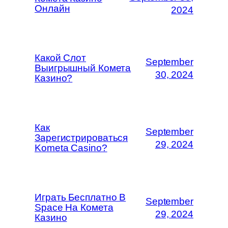
Онлайн
2024
Какой Слот
September
Выигрышный Комета
30, 2024
Казино?
Как
September
Зарегистрироваться
29, 2024
Kometa Casino?
Играть Бесплатно В
September
Space На Комета
29, 2024
Казино