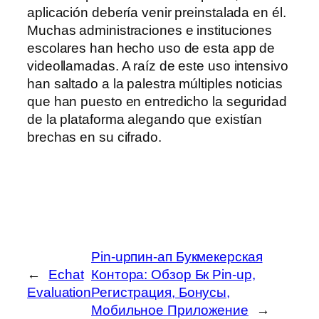
aplicación debería venir preinstalada en él.
Muchas administraciones e instituciones
escolares han hecho uso de esta app de
videollamadas. A raíz de este uso intensivo
han saltado a la palestra múltiples noticias
que han puesto en entredicho la seguridad
de la plataforma alegando que existían
brechas en su cifrado.
Pin-upпин-ап Букмекерская
←
Echat
Контора: Обзор Бк Pin-up,
Evaluation
Регистрация, Бонусы,
Мобильное Приложение
→