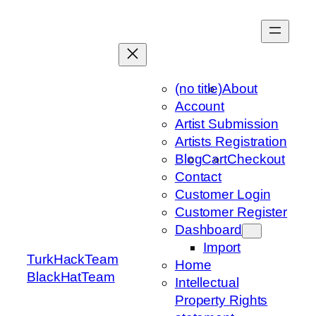
Skip
to
content
(no title)
About
Account
Artist Submission
Artists Registration
Blog
Cart
Checkout
Contact
Customer Login
Customer Register
Dashboard
Import
TurkHackTeam
Home
BlackHatTeam
Intellectual
Property Rights