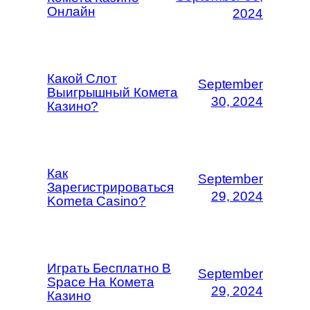
Онлайн
2024
Какой Слот
September
Выигрышный Комета
30, 2024
Казино?
Как
September
Зарегистрироваться
29, 2024
Kometa Casino?
Играть Бесплатно В
September
Space На Комета
29, 2024
Казино