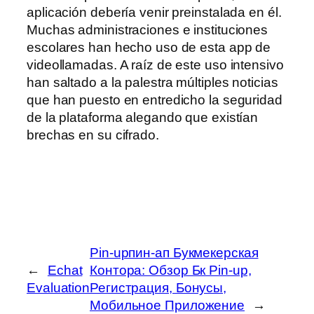
aplicación debería venir preinstalada en él.
Muchas administraciones e instituciones
escolares han hecho uso de esta app de
videollamadas. A raíz de este uso intensivo
han saltado a la palestra múltiples noticias
que han puesto en entredicho la seguridad
de la plataforma alegando que existían
brechas en su cifrado.
Pin-upпин-ап Букмекерская
←
Echat
Контора: Обзор Бк Pin-up,
Evaluation
Регистрация, Бонусы,
Мобильное Приложение
→