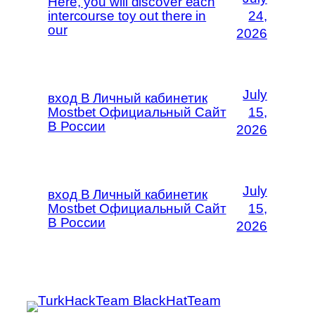
Here, you will discover each
intercourse toy out there in
24,
our
2026
July
вход В Личный кабинетик
Mostbet Официальный Сайт
15,
В России
2026
July
вход В Личный кабинетик
Mostbet Официальный Сайт
15,
В России
2026