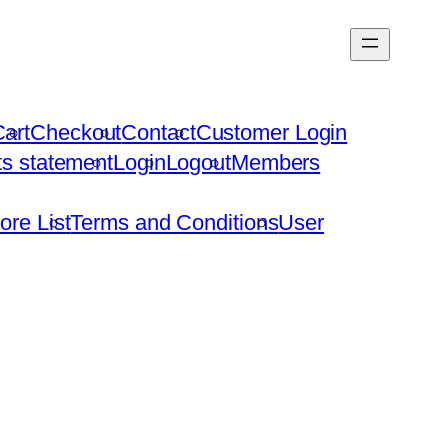
art
Checkout
Contact
Customer Login
hts statement
Login
Logout
Members
ore List
Terms and Conditions
User