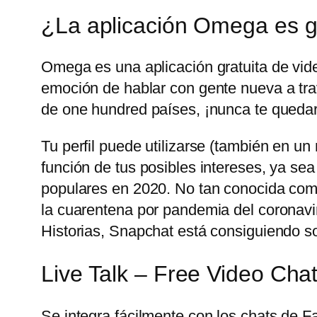
¿La aplicación Omega es g
Omega es una aplicación gratuita de vid
emoción de hablar con gente nueva a trav
de one hundred países, ¡nunca te quedar
Tu perfil puede utilizarse (también en u
función de tus posibles intereses, ya sea
populares en 2020. No tan conocida com
la cuarentena por pandemia del coronavir
Historias, Snapchat está consiguiendo sobr
Live Talk – Free Video Cha
Se integra fácilmente con los chats de