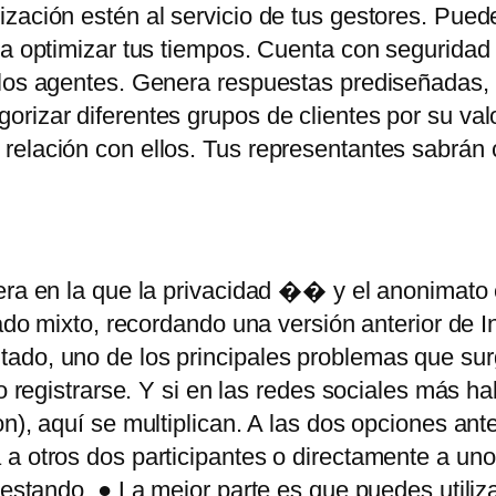
ización estén al servicio de tus gestores. Pue
ra optimizar tus tiempos. Cuenta con seguridad 
los agentes. Genera respuestas prediseñadas, ti
rizar diferentes grupos de clientes por su val
 relación con ellos. Tus representantes sabrán
era en la que la privacidad �� y el anonimato
gado mixto, recordando una versión anterior de In
ado, uno de los principales problemas que sur
o registrarse. Y si en las redes sociales más ha
n), aquí se multiplican. A las dos opciones ant
 a otros dos participantes o directamente a un
testando. ● La mejor parte es que puedes utiliz