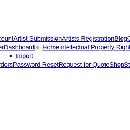
count
Artist Submission
Artists Registration
Blog
C
er
Dashboard
Home
Intellectual Property Rig
Import
ders
Password Reset
Request for Quote
Shop
St