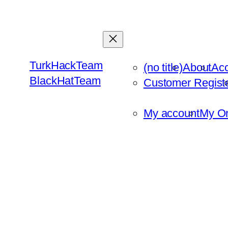
Skip
to
content
TurkHackTeam
(no title)
About
Ac
BlackHatTeam
Customer Regist
My account
My Or