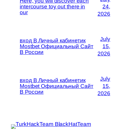
Here, you will discover each
intercourse toy out there in
24,
our
2026
July
вход В Личный кабинетик
Mostbet Официальный Сайт
15,
В России
2026
July
вход В Личный кабинетик
Mostbet Официальный Сайт
15,
В России
2026