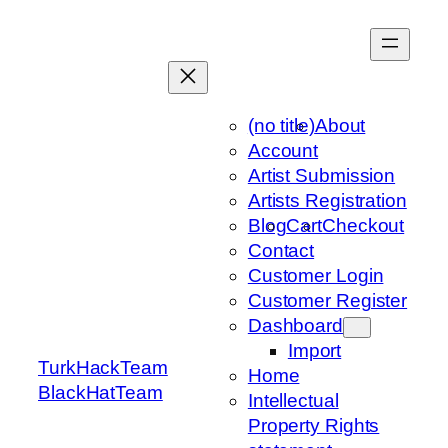
Skip
to
content
(no title)
About
Account
Artist Submission
Artists Registration
Blog
Cart
Checkout
Contact
Customer Login
Customer Register
Dashboard
Import
TurkHackTeam
Home
BlackHatTeam
Intellectual
Property Rights