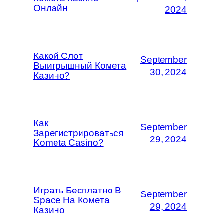
Онлайн
2024
Какой Слот
September
Выигрышный Комета
30, 2024
Казино?
Как
September
Зарегистрироваться
29, 2024
Kometa Casino?
Играть Бесплатно В
September
Space На Комета
29, 2024
Казино