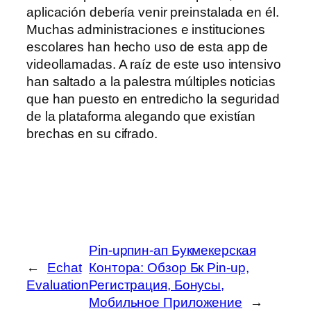
aplicación debería venir preinstalada en él.
Muchas administraciones e instituciones
escolares han hecho uso de esta app de
videollamadas. A raíz de este uso intensivo
han saltado a la palestra múltiples noticias
que han puesto en entredicho la seguridad
de la plataforma alegando que existían
brechas en su cifrado.
Pin-upпин-ап Букмекерская
←
Echat
Контора: Обзор Бк Pin-up,
Evaluation
Регистрация, Бонусы,
Мобильное Приложение
→