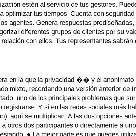
ización estén al servicio de tus gestores. Pue
ra optimizar tus tiempos. Cuenta con seguridad 
los agentes. Genera respuestas prediseñadas, ti
rizar diferentes grupos de clientes por su val
 relación con ellos. Tus representantes sabrán
era en la que la privacidad �� y el anonimato
gado mixto, recordando una versión anterior de In
ado, uno de los principales problemas que sur
o registrarse. Y si en las redes sociales más ha
n), aquí se multiplican. A las dos opciones ant
 a otros dos participantes o directamente a un
testando. ● La mejor parte es que puedes utiliz