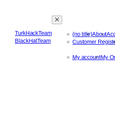
Skip
to
content
TurkHackTeam
(no title)
About
Ac
BlackHatTeam
Customer Regist
My account
My Or