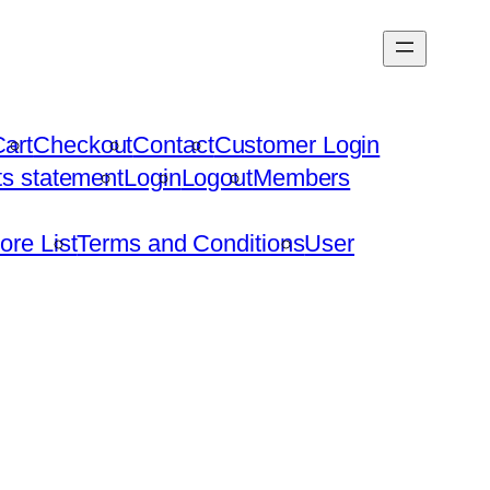
art
Checkout
Contact
Customer Login
hts statement
Login
Logout
Members
ore List
Terms and Conditions
User