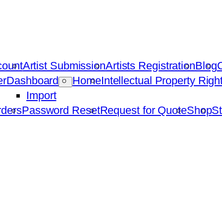
count
Artist Submission
Artists Registration
Blog
C
er
Dashboard
Home
Intellectual Property Rig
Import
ders
Password Reset
Request for Quote
Shop
St