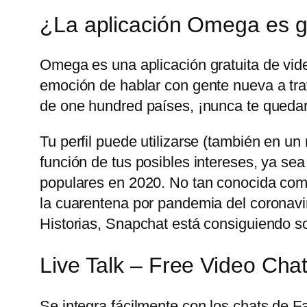
¿La aplicación Omega es g
Omega es una aplicación gratuita de vid
emoción de hablar con gente nueva a trav
de one hundred países, ¡nunca te quedar
Tu perfil puede utilizarse (también en u
función de tus posibles intereses, ya sea
populares en 2020. No tan conocida com
la cuarentena por pandemia del coronavir
Historias, Snapchat está consiguiendo sobr
Live Talk – Free Video Cha
Se integra fácilmente con los chats de