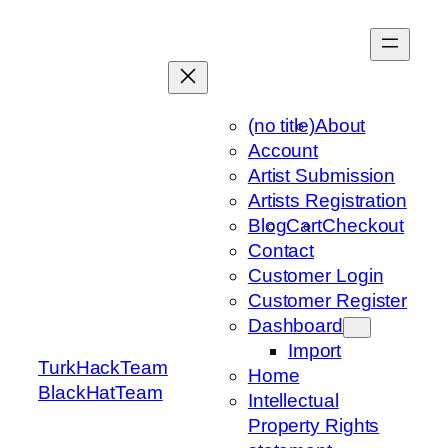
Skip
to
content
(no title)
About
Account
Artist Submission
Artists Registration
Blog
Cart
Checkout
Contact
Customer Login
Customer Register
Dashboard
Import
TurkHackTeam
Home
BlackHatTeam
Intellectual
Property Rights