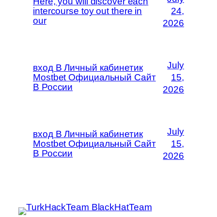
Here, you will discover each
intercourse toy out there in
24,
our
2026
July
вход В Личный кабинетик
Mostbet Официальный Сайт
15,
В России
2026
July
вход В Личный кабинетик
Mostbet Официальный Сайт
15,
В России
2026