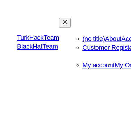
Skip
to
content
TurkHackTeam
(no title)
About
Ac
BlackHatTeam
Customer Regist
My account
My Or