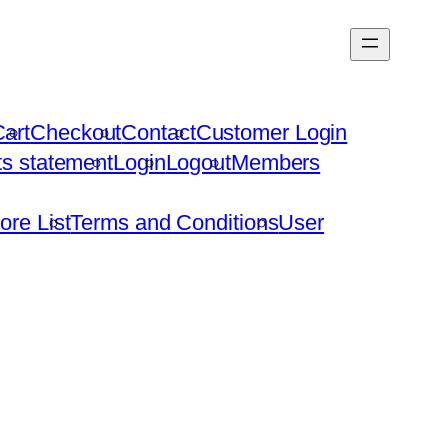
art
Checkout
Contact
Customer Login
hts statement
Login
Logout
Members
ore List
Terms and Conditions
User